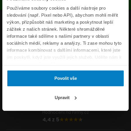
Používáme soubory cookies a další nástroje pro
sledování (např. Pixel nebo API), abychom mohli měřit
Produkty
výkon, přizpůsobit náš marketing a poskytnout lepší
zážitek z našich stránek. Některé shromážděné
Pojišťovny
informace také sdílíme s našimi partnery v oblasti
sociálních médií, reklamy a analýzy. Ti zase mohou tyto
Informace
informace kombinovat s dalšími informacemi, které jste
ePojisteni.cz
jim poskytli, když jste využili jejich služeb. Udělte nám k
tomu prosím svůj souhlas.
Formuláře
Povolit vše
Volejte Po–Pá 8:00 – 20:00 So–Ne 8:30 – 20:00
800 44 44 33
Napište nám
Upravit
info@epojisteni.cz
Hodnocení na Firmy.cz
4,4 z 5