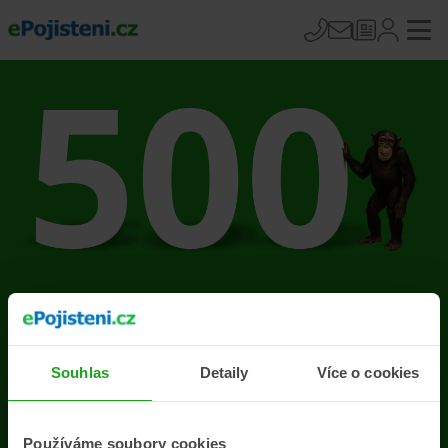
Na stránce se vyskytla
chyba
Souhlas
Detaily
Více o cookies
Přejít na úvodní stránku
Používáme soubory cookies