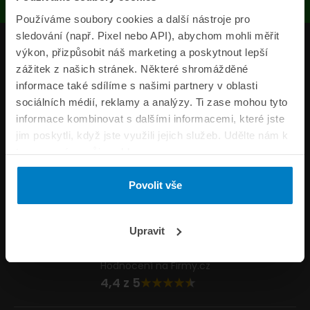
Používáme soubory cookies a další nástroje pro
sledování (např. Pixel nebo API), abychom mohli měřit
Produkty
výkon, přizpůsobit náš marketing a poskytnout lepší
zážitek z našich stránek. Některé shromážděné
Pojišťovny
informace také sdílíme s našimi partnery v oblasti
sociálních médií, reklamy a analýzy. Ti zase mohou tyto
Informace
informace kombinovat s dalšími informacemi, které jste
ePojisteni.cz
jim poskytli, když jste využili jejich služeb. Udělte nám k
tomu prosím svůj souhlas.
Formuláře
Povolit vše
Volejte Po–Pá 8:00 – 20:00 So–Ne 8:30 – 20:00
800 44 44 33
Napište nám
Upravit
info@epojisteni.cz
Hodnocení na Firmy.cz
4,4 z 5