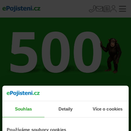
Na stránce se vyskytla
chyba
Souhlas
Detaily
Více o cookies
Přejít na úvodní stránku
Používáme soubory cookies