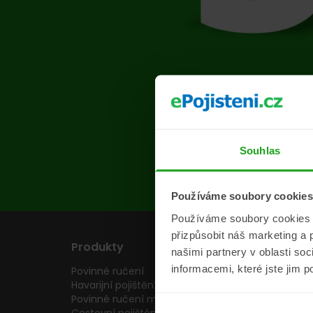
Na s
Souhlas
Používáme soubory cookies
Používáme soubory cookies a 
přizpůsobit náš marketing a 
Produkty
Pojišťovny
našimi partnery v oblasti so
informacemi, které jste jim p
Povinné ručení
Pojišťovny
Havarijní pojištění
Allianz pojišťovn
Povinné ručení motocyklu
Inter partner as