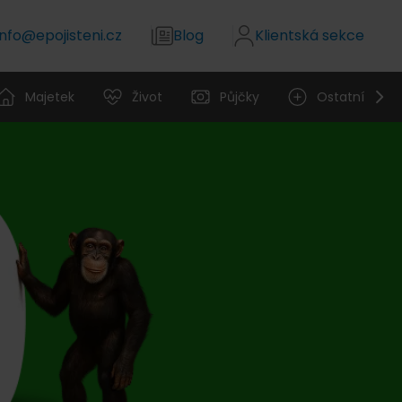
info@epojisteni.cz
Blog
Klientská sekce
Majetek
Život
Půjčky
Ostatní