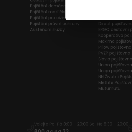
Cestovní pojištění
Colonnade pojiš
Pojištění domácnosti
Generali Česká 
Pojištění mazlíčků
ČPP Pojišťovna
Pojištění pro cizince
ČSOB pojišťovna
Pojištění právní ochrany
Direct pojišťovn
Asistenční služby
ERGO cestovní p
Kooperativa poj
Maxima pojišťo
Pillow pojišťovna
PVZP pojišťovna
Slavia pojišťovn
Union pojišťovna
Uniqa pojišťovna
NN Životní Pojiš
MetLife Pojišťov
Mutumutu
Volejte Po–Pá 8:00 – 20:00 So–Ne 8:30 – 20:00
800 44 44 33