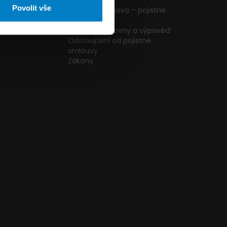
ormulář
podmínky
Povolit vše
g
Pojištění domova – pojistné
podmínky
kazníků
Změna pojišťovny a výpověď
Odstoupení od pojistné
smlouvy
Zákony