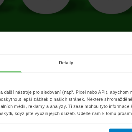
tránce se vyskytla 
Detaily
Přejít na úvodní stránku
další nástroje pro sledování (např. Pixel nebo API), abychom m
poskytnout lepší zážitek z našich stránek. Některé shromážděné
Informace
ePojisteni.c
ciálních médií, reklamy a analýzy. Ti zase mohou tyto informace
oskytli, když jste využili jejich služeb. Udělte nám k tomu prosí
Aktuality
O nás
a
Pojišťovací poradna
Pro média
sistance
Nejčastější dotazy
Kontakt