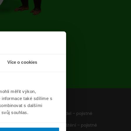
chyba
Více o cookies
ohli měřit výkon,
 informace také sdílíme s
z
Formuláře
 kombinovat s dalšími
m svůj souhlas.
Pojištění vozidel – pojistné
podmínky
Cestovní pojištění – pojistné