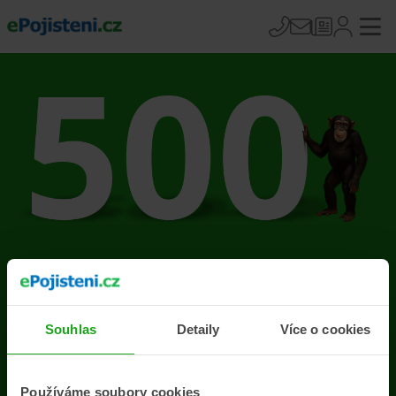
Na stránce se vyskytla
chyba
Souhlas
Detaily
Více o cookies
Přejít na úvodní stránku
Používáme soubory cookies