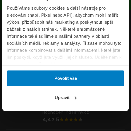
Používáme soubory cookies a další nástroje pro
sledování (např. Pixel nebo API), abychom mohli měřit
Produkty
výkon, přizpůsobit náš marketing a poskytnout lepší
zážitek z našich stránek. Některé shromážděné
Pojišťovny
informace také sdílíme s našimi partnery v oblasti
sociálních médií, reklamy a analýzy. Ti zase mohou tyto
Informace
informace kombinovat s dalšími informacemi, které jste
ePojisteni.cz
jim poskytli, když jste využili jejich služeb. Udělte nám k
tomu prosím svůj souhlas.
Formuláře
Povolit vše
Volejte Po–Pá 8:00 – 20:00 So–Ne 8:30 – 20:00
800 44 44 33
Napište nám
Upravit
info@epojisteni.cz
Hodnocení na Firmy.cz
4,4 z 5