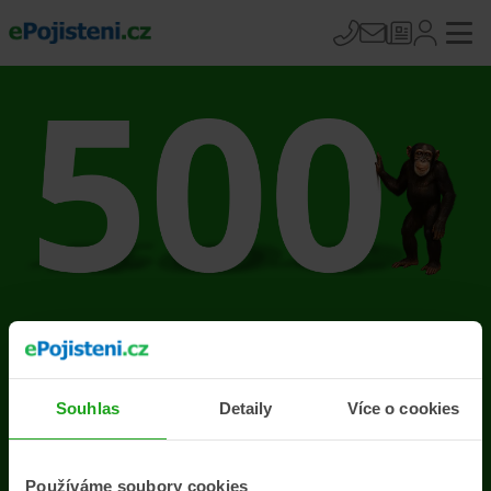
Na stránce se vyskytla
chyba
Souhlas
Detaily
Více o cookies
Přejít na úvodní stránku
Používáme soubory cookies