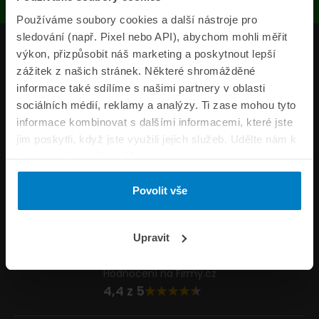
Používáme soubory cookies a další nástroje pro
sledování (např. Pixel nebo API), abychom mohli měřit
Produkty
výkon, přizpůsobit náš marketing a poskytnout lepší
zážitek z našich stránek. Některé shromážděné
Pojišťovny
informace také sdílíme s našimi partnery v oblasti
sociálních médií, reklamy a analýzy. Ti zase mohou tyto
Informace
informace kombinovat s dalšími informacemi, které jste
ePojisteni.cz
jim poskytli, když jste využili jejich služeb. Udělte nám k
tomu prosím svůj souhlas.
Formuláře
Povolit vše
Volejte Po–Pá 8:00 – 20:00 So–Ne 8:30 – 20:00
800 44 44 33
Napište nám
Upravit
info@epojisteni.cz
Hodnocení na Firmy.cz
4,4 z 5