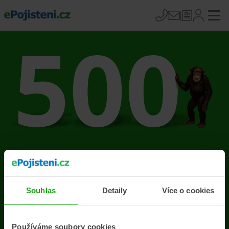
Na stránce se vyskytla
chyba
Souhlas
Detaily
Více o cookies
Přejít na úvodní stránku
Používáme soubory cookies