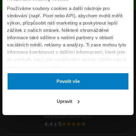
Používáme soubory cookies a další nástroje pro
sledování (např. Pixel nebo API), abychom mohli měřit
Produkty
výkon, přizpůsobit náš marketing a poskytnout lepší
zážitek z našich stránek. Některé shromážděné
Pojišťovny
informace také sdílíme s našimi partnery v oblasti
sociálních médií, reklamy a analýzy. Ti zase mohou tyto
Informace
informace kombinovat s dalšími informacemi, které jste
ePojisteni.cz
jim poskytli, když jste využili jejich služeb. Udělte nám k
tomu prosím svůj souhlas.
Formuláře
Povolit vše
Volejte Po–Pá 8:00 – 20:00 So–Ne 8:30 – 20:00
800 44 44 33
Napište nám
Upravit
info@epojisteni.cz
Hodnocení na Firmy.cz
4,4 z 5