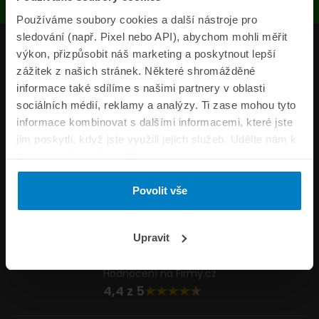
Používáme soubory cookies a další nástroje pro
sledování (např. Pixel nebo API), abychom mohli měřit
Produkty
výkon, přizpůsobit náš marketing a poskytnout lepší
zážitek z našich stránek. Některé shromážděné
Pojišťovny
informace také sdílíme s našimi partnery v oblasti
sociálních médií, reklamy a analýzy. Ti zase mohou tyto
Informace
informace kombinovat s dalšími informacemi, které jste
ePojisteni.cz
jim poskytli, když jste využili jejich služeb. Udělte nám k
tomu prosím svůj souhlas.
Formuláře
Povolit vše
Volejte Po–Pá 8:00 – 20:00 So–Ne 8:30 – 20:00
800 44 44 33
Napište nám
Upravit
info@epojisteni.cz
Hodnocení na Firmy.cz
4,4 z 5