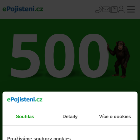
Na stránce se vyskytla
chyba
Souhlas
Detaily
Více o cookies
Přejít na úvodní stránku
Používáme soubory cookies