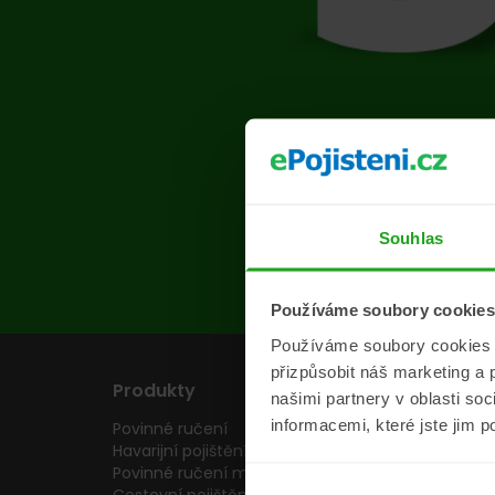
Na s
Souhlas
Používáme soubory cookies
Používáme soubory cookies a 
přizpůsobit náš marketing a 
Produkty
Pojišťovny
našimi partnery v oblasti so
informacemi, které jste jim p
Povinné ručení
Pojišťovny
Havarijní pojištění
Allianz pojišťovn
Povinné ručení motocyklu
Inter partner as