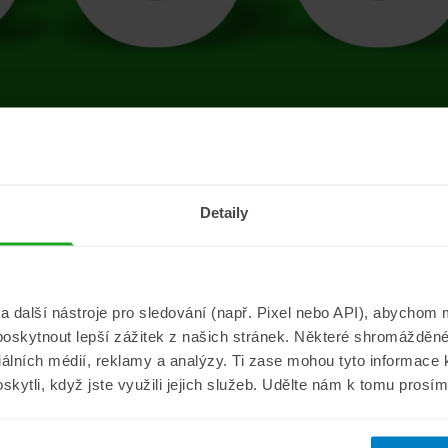
tránce se vyskytla 
Detaily
Přejít na úvodní stránku
další nástroje pro sledování (např. Pixel nebo API), abychom m
poskytnout lepší zážitek z našich stránek. Některé shromážděné
Informace
ePojisteni.c
ciálních médií, reklamy a analýzy. Ti zase mohou tyto informace
oskytli, když jste využili jejich služeb. Udělte nám k tomu prosí
Aktuality
O nás
a
Pojišťovací poradna
Pro média
sistance
Nejčastější dotazy
Kontakt