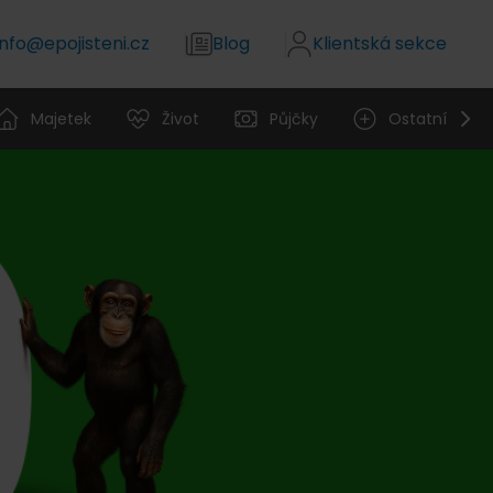
info@epojisteni.cz
Blog
Klientská sekce
Majetek
Život
Půjčky
Ostatní