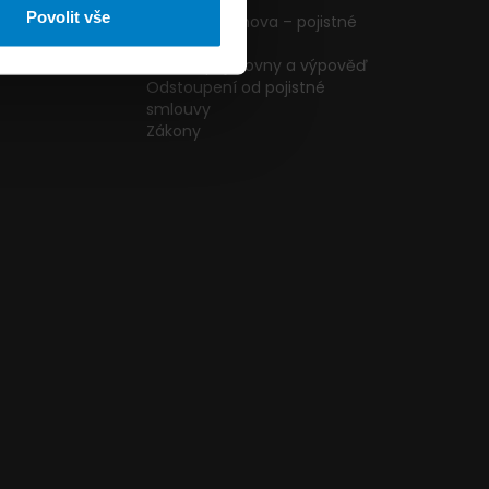
ormulář
podmínky
Povolit vše
g
Pojištění domova – pojistné
podmínky
kazníků
Změna pojišťovny a výpověď
Odstoupení od pojistné
smlouvy
Zákony