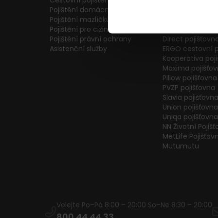
Cestovní pojištění
Colonnade pojiš
Pojištění domácnosti
Generali Česká 
Pojištění mazlíčků
ČPP Pojišťovna
Pojištění pro cizince
ČSOB pojišťovna
Pojištění právní ochrany
Direct pojišťovn
Asistenční služby
ERGO cestovní p
Kooperativa poj
Maxima pojišťo
Pillow pojišťovna
PVZP pojišťovna
Slavia pojišťovn
Union pojišťovna
Uniqa pojišťovna
NN Životní Pojiš
MetLife Pojišťov
Mutumutu
Volejte Po–Pá 8:00 – 20:00 So–Ne 8:30 – 20:00
800 44 44 33