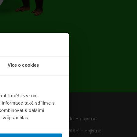
chyba
Více o cookies
ohli měřit výkon,
 informace také sdílíme s
z
Formuláře
 kombinovat s dalšími
m svůj souhlas.
Pojištění vozidel – pojistné
podmínky
Cestovní pojištění – pojistné