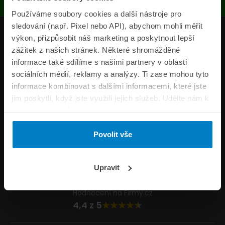
Používáme soubory cookies a další nástroje pro
sledování (např. Pixel nebo API), abychom mohli měřit
Produkty
výkon, přizpůsobit náš marketing a poskytnout lepší
zážitek z našich stránek. Některé shromážděné
Pojišťovny
informace také sdílíme s našimi partnery v oblasti
sociálních médií, reklamy a analýzy. Ti zase mohou tyto
Informace
informace kombinovat s dalšími informacemi, které jste
ePojisteni.cz
jim poskytli, když jste využili jejich služeb. Udělte nám k
tomu prosím svůj souhlas.
Formuláře
Povolit vše
Volejte Po–Pá 8:00 – 20:00 So–Ne 8:30 – 20:00
800 44 44 33
Napište nám
Upravit
info@epojisteni.cz
Hodnocení na Firmy.cz
4,4 z 5