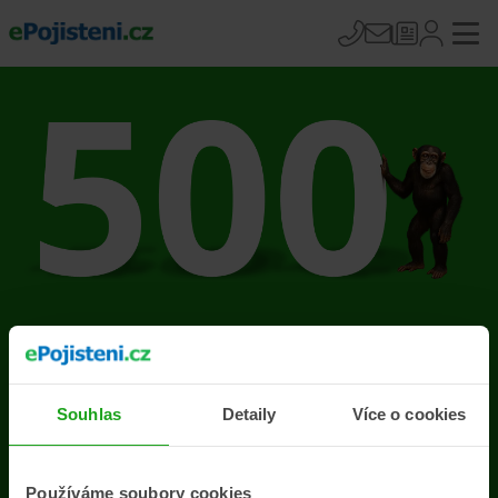
Na stránce se vyskytla
chyba
Souhlas
Detaily
Více o cookies
Přejít na úvodní stránku
Používáme soubory cookies