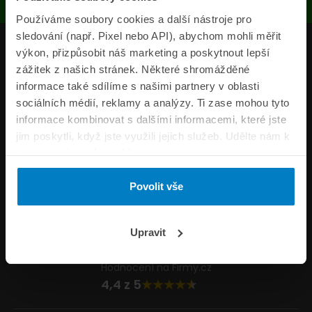
Používáme soubory cookies a další nástroje pro
sledování (např. Pixel nebo API), abychom mohli měřit
Produkty
výkon, přizpůsobit náš marketing a poskytnout lepší
zážitek z našich stránek. Některé shromážděné
Pojišťovny
informace také sdílíme s našimi partnery v oblasti
sociálních médií, reklamy a analýzy. Ti zase mohou tyto
Informace
informace kombinovat s dalšími informacemi, které jste
ePojisteni.cz
jim poskytli, když jste využili jejich služeb. Udělte nám k
tomu prosím svůj souhlas.
Formuláře
Povolit vše
Volejte Po–Pá 8:00 – 20:00 So–Ne 8:30 – 20:00
800 44 44 33
Napište nám
Upravit
info@epojisteni.cz
Hodnocení na Firmy.cz
4,4 z 5