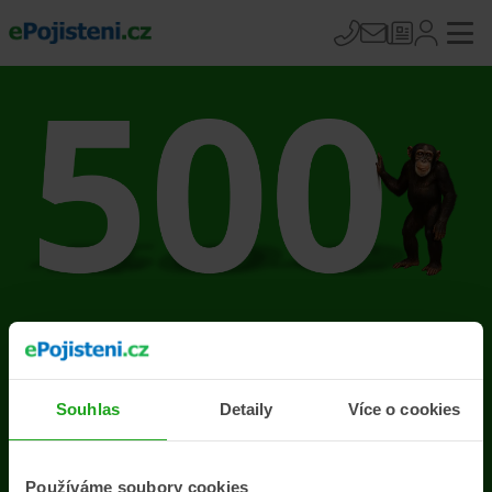
Na stránce se vyskytla
chyba
Souhlas
Detaily
Více o cookies
Přejít na úvodní stránku
Používáme soubory cookies