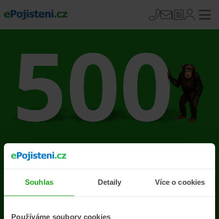
Na stránce se vyskytla
chyba
Souhlas
Detaily
Více o cookies
Přejít na úvodní stránku
Používáme soubory cookies