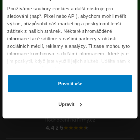
Používáme soubory cookies a další nástroje pro
sledování (např. Pixel nebo API), abychom mohli měřit
Produkty
výkon, přizpůsobit náš marketing a poskytnout lepší
zážitek z našich stránek. Některé shromážděné
Pojišťovny
informace také sdílíme s našimi partnery v oblasti
sociálních médií, reklamy a analýzy. Ti zase mohou tyto
Informace
informace kombinovat s dalšími informacemi, které jste
ePojisteni.cz
jim poskytli, když jste využili jejich služeb. Udělte nám k
tomu prosím svůj souhlas.
Formuláře
Povolit vše
Volejte Po–Pá 8:00 – 20:00 So–Ne 8:30 – 20:00
800 44 44 33
Napište nám
Upravit
info@epojisteni.cz
Hodnocení na Firmy.cz
4,4 z 5