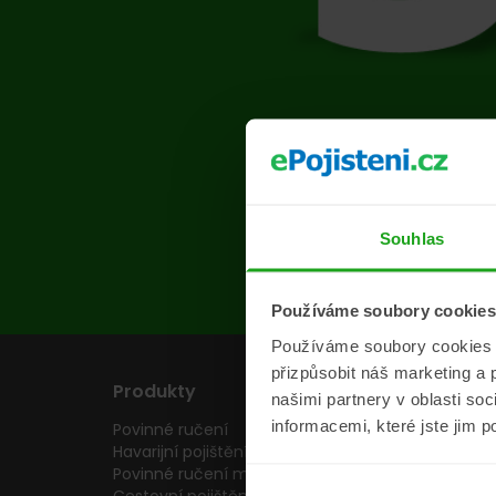
Na s
Souhlas
Používáme soubory cookies
Používáme soubory cookies a 
přizpůsobit náš marketing a 
Produkty
Pojišťovny
našimi partnery v oblasti so
informacemi, které jste jim p
Povinné ručení
Pojišťovny
Havarijní pojištění
Allianz pojišťovn
Povinné ručení motocyklu
Inter partner as