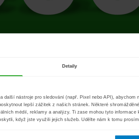
tránce se vyskytla 
Detaily
Přejít na úvodní stránku
další nástroje pro sledování (např. Pixel nebo API), abychom m
poskytnout lepší zážitek z našich stránek. Některé shromážděné
Informace
ePojisteni.c
ciálních médií, reklamy a analýzy. Ti zase mohou tyto informace
oskytli, když jste využili jejich služeb. Udělte nám k tomu prosí
Aktuality
O nás
a
Pojišťovací poradna
Pro média
sistance
Nejčastější dotazy
Kontakt