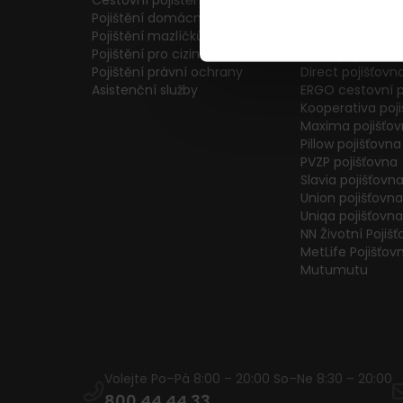
Cestovní pojištění
Colonnade pojiš
Pojištění domácnosti
Generali Česká 
Pojištění mazlíčků
ČPP Pojišťovna
Pojištění pro cizince
ČSOB pojišťovna
Pojištění právní ochrany
Direct pojišťovn
Asistenční služby
ERGO cestovní p
Kooperativa poj
Maxima pojišťo
Pillow pojišťovna
PVZP pojišťovna
Slavia pojišťovn
Union pojišťovna
Uniqa pojišťovna
NN Životní Pojiš
MetLife Pojišťov
Mutumutu
Volejte Po–Pá 8:00 – 20:00 So–Ne 8:30 – 20:00
800 44 44 33