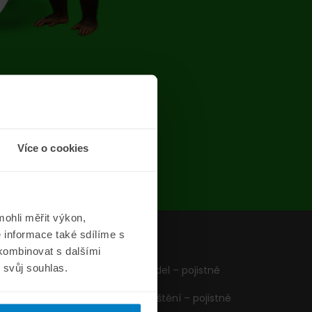
chyba
Více o cookies
ohli měřit výkon,
 informace také sdílíme s
z
Formuláře
 kombinovat s dalšími
m svůj souhlas.
Pojištění vozidel – pojistné
podmínky
Cestovní pojištění – pojistné