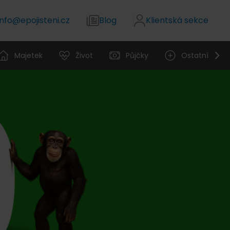
info@epojisteni.cz
Blog
Klientská sekce
Majetek
Život
Půjčky
Ostatní