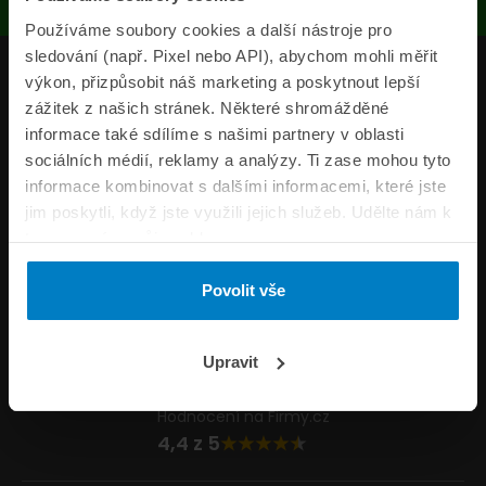
Používáme soubory cookies a další nástroje pro
sledování (např. Pixel nebo API), abychom mohli měřit
Produkty
výkon, přizpůsobit náš marketing a poskytnout lepší
zážitek z našich stránek. Některé shromážděné
Pojišťovny
informace také sdílíme s našimi partnery v oblasti
sociálních médií, reklamy a analýzy. Ti zase mohou tyto
Informace
informace kombinovat s dalšími informacemi, které jste
ePojisteni.cz
jim poskytli, když jste využili jejich služeb. Udělte nám k
tomu prosím svůj souhlas.
Formuláře
Povolit vše
Volejte Po–Pá 8:00 – 20:00 So–Ne 8:30 – 20:00
800 44 44 33
Napište nám
Upravit
info@epojisteni.cz
Hodnocení na Firmy.cz
4,4 z 5