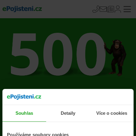
Na stránce se vyskytla
chyba
Souhlas
Detaily
Více o cookies
Přejít na úvodní stránku
Používáme soubory cookies