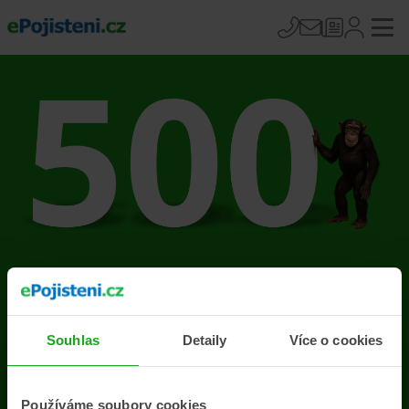
Na stránce se vyskytla
chyba
Souhlas
Detaily
Více o cookies
Přejít na úvodní stránku
Používáme soubory cookies