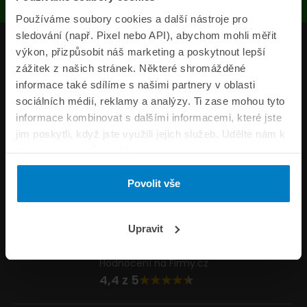
Používáme soubory cookies a další nástroje pro
sledování (např. Pixel nebo API), abychom mohli měřit
Produkty
výkon, přizpůsobit náš marketing a poskytnout lepší
zážitek z našich stránek. Některé shromážděné
Pojišťovny
informace také sdílíme s našimi partnery v oblasti
sociálních médií, reklamy a analýzy. Ti zase mohou tyto
Informace
informace kombinovat s dalšími informacemi, které jste
ePojisteni.cz
jim poskytli, když jste využili jejich služeb. Udělte nám k
tomu prosím svůj souhlas.
Formuláře
Povolit vše
Volejte Po–Pá 8:00 – 20:00 So–Ne 8:30 – 20:00
800 44 44 33
Napište nám
Upravit
info@epojisteni.cz
Hodnocení na Firmy.cz
4,4 z 5