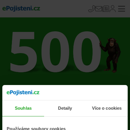
Na stránce se vyskytla
chyba
Souhlas
Detaily
Více o cookies
Přejít na úvodní stránku
Používáme soubory cookies