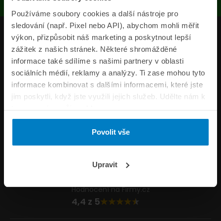
Používáme soubory cookies a další nástroje pro
sledování (např. Pixel nebo API), abychom mohli měřit
Produkty
výkon, přizpůsobit náš marketing a poskytnout lepší
zážitek z našich stránek. Některé shromážděné
Pojišťovny
informace také sdílíme s našimi partnery v oblasti
sociálních médií, reklamy a analýzy. Ti zase mohou tyto
Informace
informace kombinovat s dalšími informacemi, které jste
ePojisteni.cz
jim poskytli, když jste využili jejich služeb. Udělte nám k
tomu prosím svůj souhlas.
Formuláře
Povolit vše
Volejte Po–Pá 8:00 – 20:00 So–Ne 8:30 – 20:00
800 44 44 33
Napište nám
Upravit
info@epojisteni.cz
Hodnocení na Firmy.cz
4,4 z 5