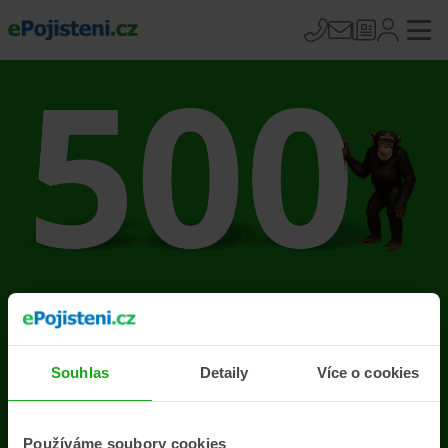
Na stránce se vyskytla
chyba
Souhlas
Detaily
Více o cookies
Přejít na úvodní stránku
Používáme soubory cookies