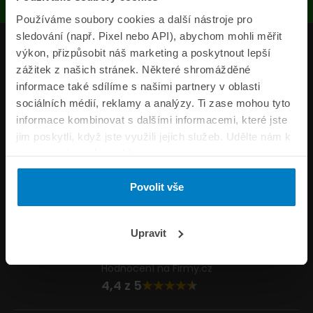
Používáme soubory cookies a další nástroje pro
sledování (např. Pixel nebo API), abychom mohli měřit
Produkty
výkon, přizpůsobit náš marketing a poskytnout lepší
zážitek z našich stránek. Některé shromážděné
Pojišťovny
informace také sdílíme s našimi partnery v oblasti
sociálních médií, reklamy a analýzy. Ti zase mohou tyto
Informace
informace kombinovat s dalšími informacemi, které jste
ePojisteni.cz
jim poskytli, když jste využili jejich služeb. Udělte nám k
tomu prosím svůj souhlas.
Formuláře
Povolit vše
Volejte Po–Pá 8:00 – 20:00 So–Ne 8:30 – 20:00
800 44 44 33
Napište nám
Upravit
info@epojisteni.cz
Hodnocení na Firmy.cz
4,4 z 5