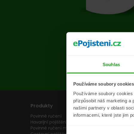
Na s
Souhlas
Používáme soubory cookies
Používáme soubory cookies a 
přizpůsobit náš marketing a 
Produkty
Pojišťovny
našimi partnery v oblasti so
informacemi, které jste jim p
Povinné ručení
Pojišťovny
Havarijní pojištění
Allianz pojišťovn
Povinné ručení motocyklu
Inter partner as