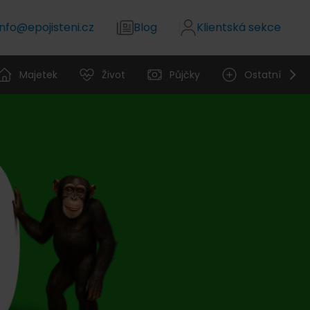
info@epojisteni.cz
Blog
Klientská sekce
Majetek
Život
Půjčky
Ostatní