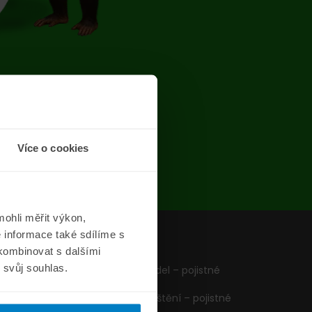
chyba
Více o cookies
ohli měřit výkon,
 informace také sdílíme s
z
Formuláře
 kombinovat s dalšími
m svůj souhlas.
Pojištění vozidel – pojistné
podmínky
Cestovní pojištění – pojistné