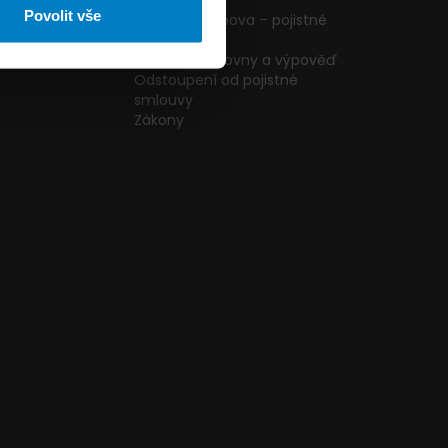
ormulář
podmínky
Povolit vše
g
Pojištění domova – pojistné
podmínky
kazníků
Změna pojišťovny a výpověď
Odstoupení od pojistné
smlouvy
Zákony