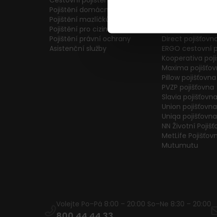
Cestovní pojištění
Colonnade pojiš
Pojištění domácnosti
Generali Česká 
Pojištění mazlíčků
ČPP Pojišťovna
Pojištění pro cizince
ČSOB pojišťovna
Pojištění právní ochrany
Direct pojišťovn
Asistenční služby
ERGO cestovní p
Kooperativa poj
Maxima pojišťo
Pillow pojišťovna
PVZP pojišťovna
Slavia pojišťovn
Union pojišťovna
Uniqa pojišťovna
NN Životní Pojiš
MetLife Pojišťov
Mutumutu
Volejte Po–Pá 8:00 – 20:00 So–Ne 8:30 – 20:00
800 44 44 33