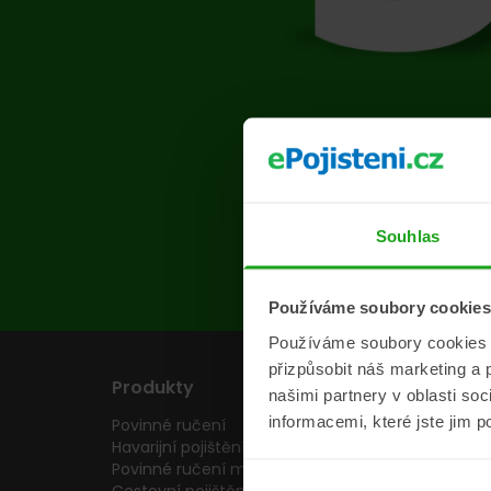
Na s
Souhlas
Používáme soubory cookies
Používáme soubory cookies a 
přizpůsobit náš marketing a 
Produkty
Pojišťovny
našimi partnery v oblasti so
informacemi, které jste jim p
Povinné ručení
Pojišťovny
Havarijní pojištění
Allianz pojišťovn
Povinné ručení motocyklu
Inter partner as