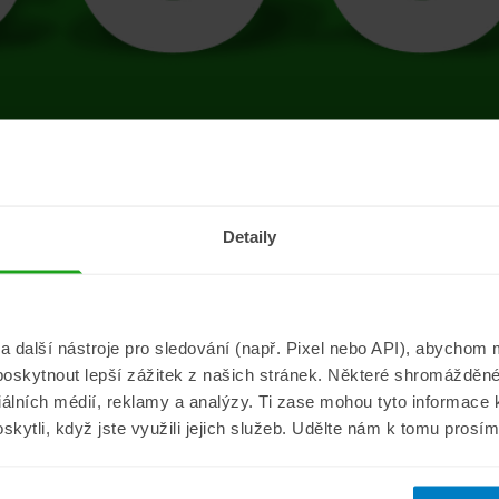
tránce se vyskytla 
Detaily
Přejít na úvodní stránku
další nástroje pro sledování (např. Pixel nebo API), abychom m
poskytnout lepší zážitek z našich stránek. Některé shromážděné
Informace
ePojisteni.c
ciálních médií, reklamy a analýzy. Ti zase mohou tyto informace
oskytli, když jste využili jejich služeb. Udělte nám k tomu prosí
Aktuality
O nás
a
Pojišťovací poradna
Pro média
sistance
Nejčastější dotazy
Kontakt