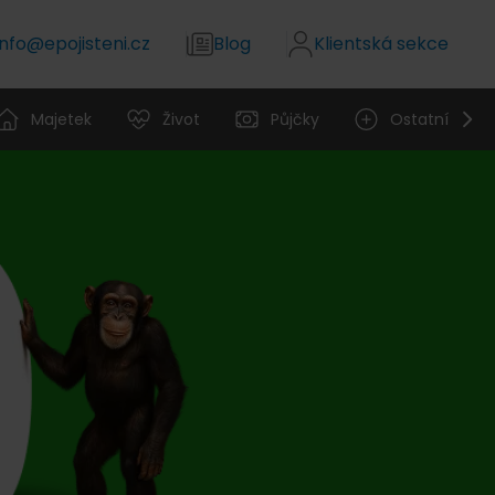
info@epojisteni.cz
Blog
Klientská sekce
Majetek
Život
Půjčky
Ostatní