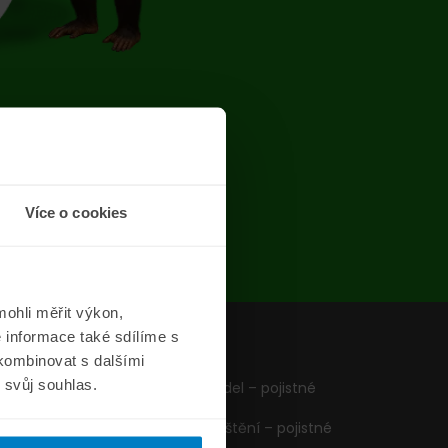
chyba
Více o cookies
ohli měřit výkon,
 informace také sdílíme s
z
Formuláře
 kombinovat s dalšími
m svůj souhlas.
Pojištění vozidel – pojistné
podmínky
Cestovní pojištění – pojistné