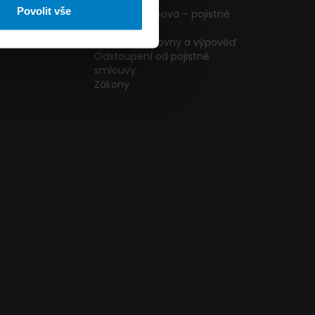
ormulář
podmínky
Povolit vše
g
Pojištění domova – pojistné
podmínky
kazníků
Změna pojišťovny a výpověď
Odstoupení od pojistné
smlouvy
Zákony