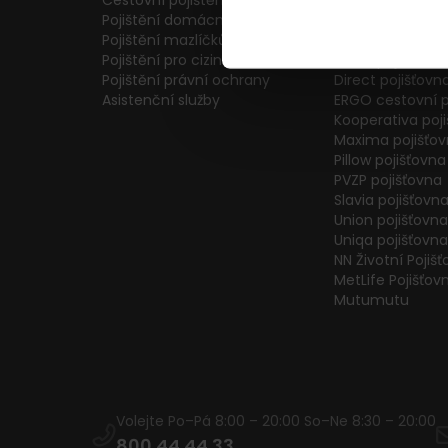
Cestovní pojištění
Colonnade pojiš
Pojištění domácnosti
Generali Česká 
Pojištění mazlíčků
ČPP Pojišťovna
Pojištění pro cizince
ČSOB pojišťovna
Pojištění právní ochrany
Direct pojišťovn
Asistenční služby
ERGO cestovní p
Kooperativa poj
Maxima pojišťo
Pillow pojišťovna
PVZP pojišťovna
Slavia pojišťovn
Union pojišťovna
Uniqa pojišťovna
NN Životní Pojiš
MetLife Pojišťov
Mutumutu
Volejte Po–Pá 8:00 – 20:00 So–Ne 8:30 – 20:00
800 44 44 33