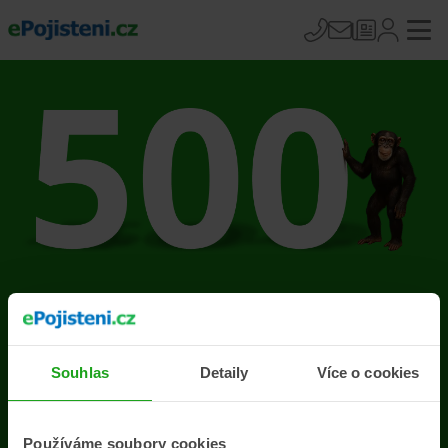
Na stránce se vyskytla
chyba
Souhlas
Detaily
Více o cookies
Přejít na úvodní stránku
Používáme soubory cookies