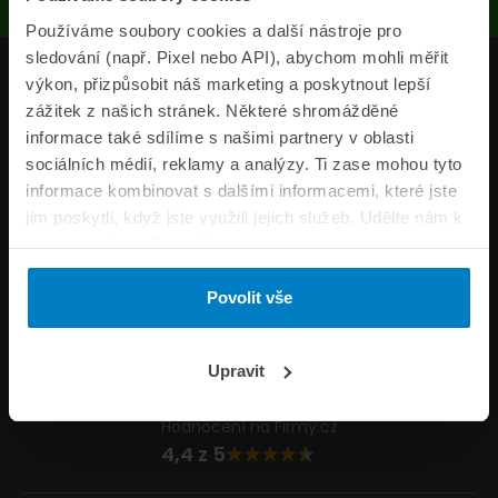
Používáme soubory cookies a další nástroje pro
sledování (např. Pixel nebo API), abychom mohli měřit
Produkty
výkon, přizpůsobit náš marketing a poskytnout lepší
zážitek z našich stránek. Některé shromážděné
Pojišťovny
informace také sdílíme s našimi partnery v oblasti
sociálních médií, reklamy a analýzy. Ti zase mohou tyto
Informace
informace kombinovat s dalšími informacemi, které jste
ePojisteni.cz
jim poskytli, když jste využili jejich služeb. Udělte nám k
tomu prosím svůj souhlas.
Formuláře
Povolit vše
Volejte Po–Pá 8:00 – 20:00 So–Ne 8:30 – 20:00
800 44 44 33
Napište nám
Upravit
info@epojisteni.cz
Hodnocení na Firmy.cz
4,4 z 5