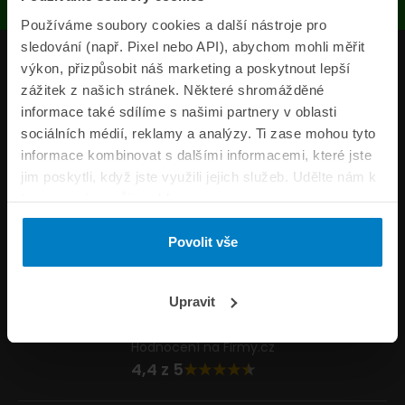
Používáme soubory cookies a další nástroje pro
sledování (např. Pixel nebo API), abychom mohli měřit
Produkty
výkon, přizpůsobit náš marketing a poskytnout lepší
zážitek z našich stránek. Některé shromážděné
Pojišťovny
informace také sdílíme s našimi partnery v oblasti
sociálních médií, reklamy a analýzy. Ti zase mohou tyto
Informace
informace kombinovat s dalšími informacemi, které jste
ePojisteni.cz
jim poskytli, když jste využili jejich služeb. Udělte nám k
tomu prosím svůj souhlas.
Formuláře
Povolit vše
Volejte Po–Pá 8:00 – 20:00 So–Ne 8:30 – 20:00
800 44 44 33
Napište nám
Upravit
info@epojisteni.cz
Hodnocení na Firmy.cz
4,4 z 5