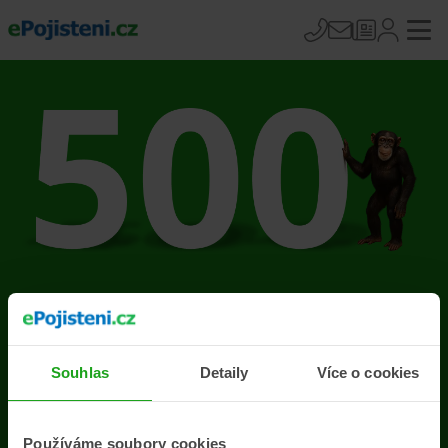
Na stránce se vyskytla
chyba
Souhlas
Detaily
Více o cookies
Přejít na úvodní stránku
Používáme soubory cookies