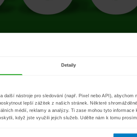
tránce se vyskytla 
Detaily
Přejít na úvodní stránku
další nástroje pro sledování (např. Pixel nebo API), abychom m
poskytnout lepší zážitek z našich stránek. Některé shromážděné
Informace
ePojisteni.c
ciálních médií, reklamy a analýzy. Ti zase mohou tyto informace
oskytli, když jste využili jejich služeb. Udělte nám k tomu prosí
Aktuality
O nás
a
Pojišťovací poradna
Pro média
sistance
Nejčastější dotazy
Kontakt