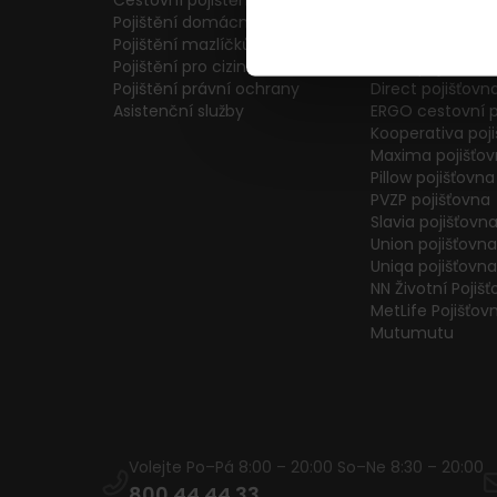
Cestovní pojištění
Colonnade pojiš
Pojištění domácnosti
Generali Česká 
Pojištění mazlíčků
ČPP Pojišťovna
Pojištění pro cizince
ČSOB pojišťovna
Pojištění právní ochrany
Direct pojišťovn
Asistenční služby
ERGO cestovní p
Kooperativa poj
Maxima pojišťo
Pillow pojišťovna
PVZP pojišťovna
Slavia pojišťovn
Union pojišťovna
Uniqa pojišťovna
NN Životní Pojiš
MetLife Pojišťov
Mutumutu
Volejte Po–Pá 8:00 – 20:00 So–Ne 8:30 – 20:00
800 44 44 33