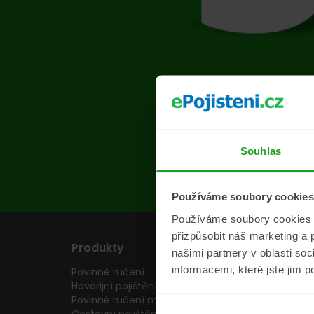
Na s
Souhlas
Používáme soubory cookies
Používáme soubory cookies a 
přizpůsobit náš marketing a 
Produkty
Pojišťovny
našimi partnery v oblasti so
informacemi, které jste jim p
Povinné ručení
Pojišťovny
Havarijní pojištění
Allianz pojišťovn
Povinné ručení motocyklu
Inter partner as