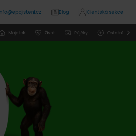
info@epojisteni.cz
Blog
Klientská sekce
Majetek
Život
Půjčky
Ostatní