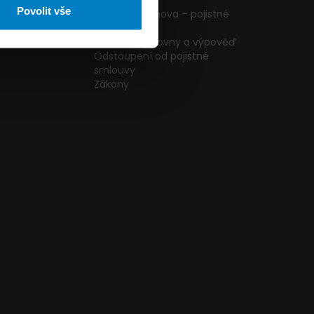
ormulář
podmínky
Povolit vše
g
Pojištění domova – pojistné
podmínky
kazníků
Změna pojišťovny a výpověď
Odstoupení od pojistné
smlouvy
Zákony