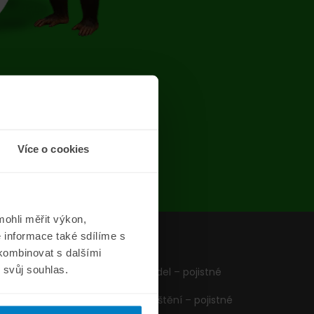
chyba
Více o cookies
ohli měřit výkon,
 informace také sdílíme s
z
Formuláře
 kombinovat s dalšími
m svůj souhlas.
Pojištění vozidel – pojistné
podmínky
Cestovní pojištění – pojistné