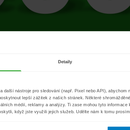
tránce se vyskytla 
Detaily
Přejít na úvodní stránku
další nástroje pro sledování (např. Pixel nebo API), abychom m
poskytnout lepší zážitek z našich stránek. Některé shromážděné
Informace
ePojisteni.c
ciálních médií, reklamy a analýzy. Ti zase mohou tyto informace
oskytli, když jste využili jejich služeb. Udělte nám k tomu prosí
Aktuality
O nás
a
Pojišťovací poradna
Pro média
sistance
Nejčastější dotazy
Kontakt