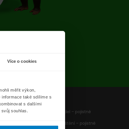
chyba
Více o cookies
ohli měřit výkon,
 informace také sdílíme s
z
Formuláře
 kombinovat s dalšími
m svůj souhlas.
Pojištění vozidel – pojistné
podmínky
Cestovní pojištění – pojistné