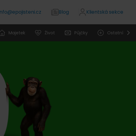
info@epojisteni.cz
Blog
Klientská sekce
Majetek
Život
Půjčky
Ostatní