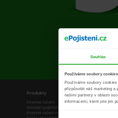
Na s
Souhlas
Používáme soubory cookies
Používáme soubory cookies a 
přizpůsobit náš marketing a 
Produkty
Pojišťovny
našimi partnery v oblasti so
informacemi, které jste jim p
Povinné ručení
Pojišťovny
Havarijní pojištění
Allianz pojišťovn
Povinné ručení motocyklu
Inter partner as