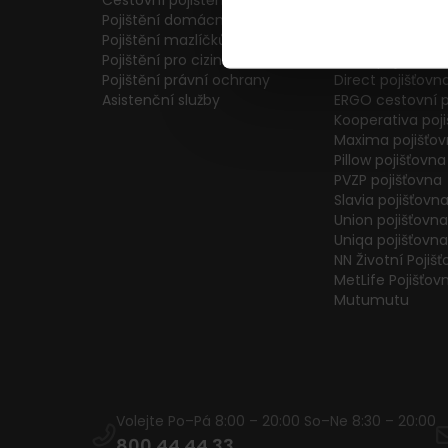
Cestovní pojištění
Colonnade pojiš
Pojištění domácnosti
Generali Česká 
Pojištění mazlíčků
ČPP Pojišťovna
Pojištění pro cizince
ČSOB pojišťovna
Pojištění právní ochrany
Direct pojišťovn
Asistenční služby
ERGO cestovní p
Kooperativa poj
Maxima pojišťo
Pillow pojišťovna
PVZP pojišťovna
Slavia pojišťovn
Union pojišťovna
Uniqa pojišťovna
NN Životní Pojiš
MetLife Pojišťov
Mutumutu
Volejte Po–Pá 8:00 – 20:00 So–Ne 8:30 – 20:00
800 44 44 33