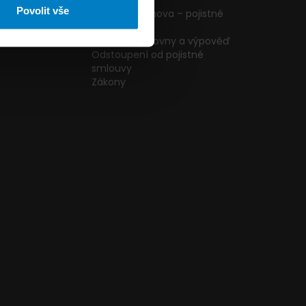
ormulář
podmínky
Povolit vše
g
Pojištění domova – pojistné
podmínky
kazníků
Změna pojišťovny a výpověď
Odstoupení od pojistné
smlouvy
Zákony