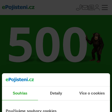
Na stránce se vyskytla
chyba
Souhlas
Detaily
Více o cookies
Přejít na úvodní stránku
Používáme soubory cookies