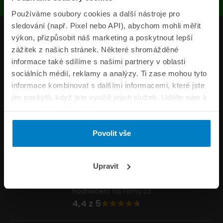
Používáme soubory cookies a další nástroje pro
sledování (např. Pixel nebo API), abychom mohli měřit
Produkty
výkon, přizpůsobit náš marketing a poskytnout lepší
zážitek z našich stránek. Některé shromážděné
Pojišťovny
informace také sdílíme s našimi partnery v oblasti
sociálních médií, reklamy a analýzy. Ti zase mohou tyto
Informace
informace kombinovat s dalšími informacemi, které jste
ePojisteni.cz
jim poskytli, když jste využili jejich služeb. Udělte nám k
tomu prosím svůj souhlas.
Formuláře
Povolit vše
Volejte Po–Pá 8:00 – 20:00 So–Ne 8:30 – 20:00
800 44 44 33
Napište nám
Upravit
info@epojisteni.cz
Hodnocení na Firmy.cz
4,4 z 5