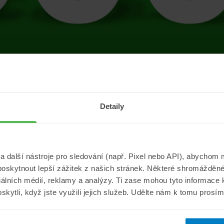
tránce se vyskytla 
Detaily
Přejít na úvodní stránku
další nástroje pro sledování (např. Pixel nebo API), abychom m
poskytnout lepší zážitek z našich stránek. Některé shromážděné
Informace
ePojisteni.c
ciálních médií, reklamy a analýzy. Ti zase mohou tyto informace
oskytli, když jste využili jejich služeb. Udělte nám k tomu prosí
Aktuality
O nás
a
Pojišťovací poradna
Pro média
sistance
Nejčastější dotazy
Kontakt