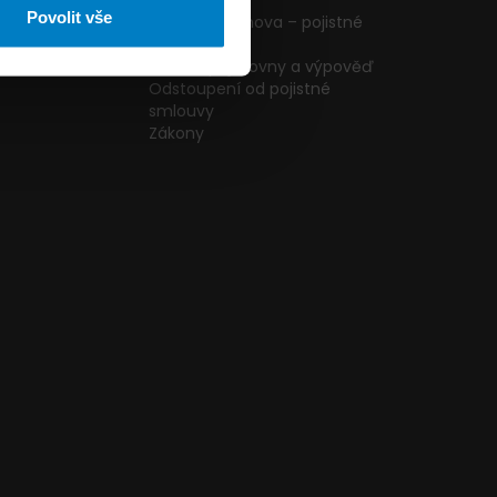
ormulář
podmínky
Povolit vše
g
Pojištění domova – pojistné
podmínky
kazníků
Změna pojišťovny a výpověď
Odstoupení od pojistné
smlouvy
Zákony