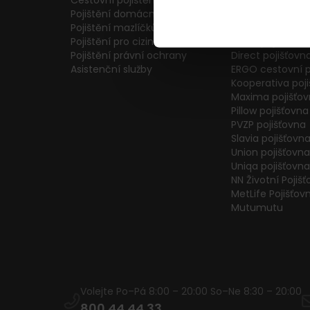
Cestovní pojištění
Colonnade pojiš
Pojištění domácnosti
Generali Česká 
Pojištění mazlíčků
ČPP Pojišťovna
Pojištění pro cizince
ČSOB pojišťovna
Pojištění právní ochrany
Direct pojišťovn
Asistenční služby
ERGO cestovní p
Kooperativa poj
Maxima pojišťo
Pillow pojišťovna
PVZP pojišťovna
Slavia pojišťovn
Union pojišťovna
Uniqa pojišťovna
NN Životní Pojiš
MetLife Pojišťov
Mutumutu
Volejte Po–Pá 8:00 – 20:00 So–Ne 8:30 – 20:00
800 44 44 33