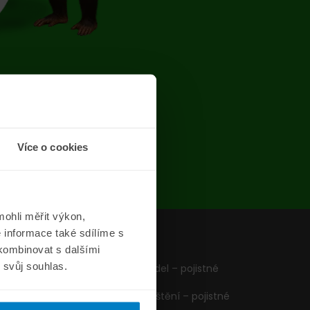
chyba
Více o cookies
ohli měřit výkon,
 informace také sdílíme s
z
Formuláře
 kombinovat s dalšími
m svůj souhlas.
Pojištění vozidel – pojistné
podmínky
Cestovní pojištění – pojistné