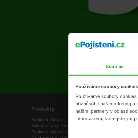
Na s
Souhlas
Používáme soubory cookies
Používáme soubory cookies a 
přizpůsobit náš marketing a 
Produkty
Pojišťovny
našimi partnery v oblasti so
informacemi, které jste jim p
Povinné ručení
Pojišťovny
Havarijní pojištění
Allianz pojišťovn
Povinné ručení motocyklu
Inter partner as