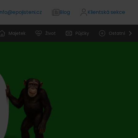
info@epojisteni.cz
Blog
Klientská sekce
Majetek
Život
Půjčky
Ostatní