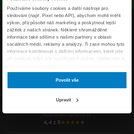
Používáme soubory cookies a další nástroje pro
sledování (např. Pixel nebo API), abychom mohli měřit
Produkty
výkon, přizpůsobit náš marketing a poskytnout lepší
zážitek z našich stránek. Některé shromážděné
Pojišťovny
informace také sdílíme s našimi partnery v oblasti
sociálních médií, reklamy a analýzy. Ti zase mohou tyto
Informace
informace kombinovat s dalšími informacemi, které jste
ePojisteni.cz
jim poskytli, když jste využili jejich služeb. Udělte nám k
tomu prosím svůj souhlas.
Formuláře
Povolit vše
Volejte Po–Pá 8:00 – 20:00 So–Ne 8:30 – 20:00
800 44 44 33
Napište nám
Upravit
info@epojisteni.cz
Hodnocení na Firmy.cz
4,4 z 5