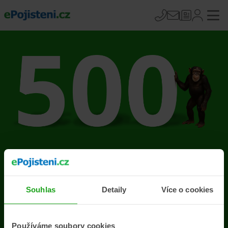
Na stránce se vyskytla
chyba
Souhlas
Detaily
Více o cookies
Přejít na úvodní stránku
Používáme soubory cookies