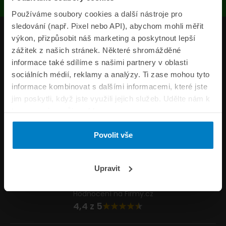
Používáme soubory cookies a další nástroje pro
sledování (např. Pixel nebo API), abychom mohli měřit
Produkty
výkon, přizpůsobit náš marketing a poskytnout lepší
zážitek z našich stránek. Některé shromážděné
Pojišťovny
informace také sdílíme s našimi partnery v oblasti
sociálních médií, reklamy a analýzy. Ti zase mohou tyto
Informace
informace kombinovat s dalšími informacemi, které jste
ePojisteni.cz
jim poskytli, když jste využili jejich služeb. Udělte nám k
tomu prosím svůj souhlas.
Formuláře
Povolit vše
Volejte Po–Pá 8:00 – 20:00 So–Ne 8:30 – 20:00
800 44 44 33
Napište nám
Upravit
info@epojisteni.cz
Hodnocení na Firmy.cz
4,4 z 5