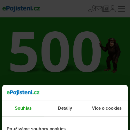
Na stránce se vyskytla
chyba
Souhlas
Detaily
Více o cookies
Přejít na úvodní stránku
Používáme soubory cookies