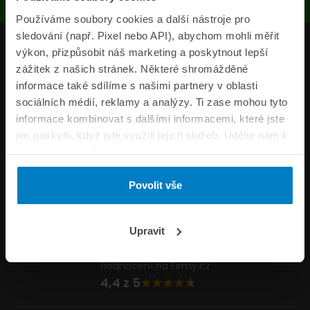
Používáme soubory cookies a další nástroje pro
sledování (např. Pixel nebo API), abychom mohli měřit
Produkty
výkon, přizpůsobit náš marketing a poskytnout lepší
zážitek z našich stránek. Některé shromážděné
Pojišťovny
informace také sdílíme s našimi partnery v oblasti
sociálních médií, reklamy a analýzy. Ti zase mohou tyto
Informace
informace kombinovat s dalšími informacemi, které jste
ePojisteni.cz
jim poskytli, když jste využili jejich služeb. Udělte nám k
tomu prosím svůj souhlas.
Formuláře
Povolit vše
Volejte Po–Pá 8:00 – 20:00 So–Ne 8:30 – 20:00
800 44 44 33
Napište nám
Upravit
info@epojisteni.cz
Hodnocení na Firmy.cz
4,4 z 5