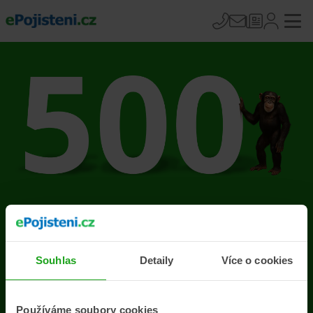
Na stránce se vyskytla
chyba
Souhlas
Detaily
Více o cookies
Přejít na úvodní stránku
Používáme soubory cookies