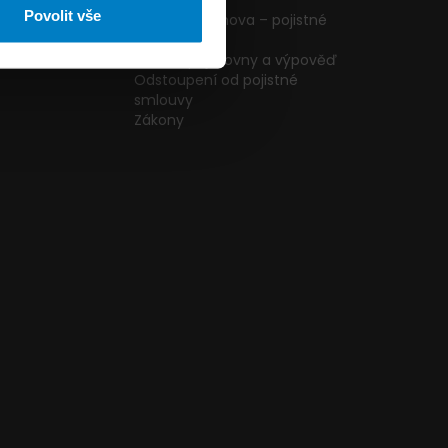
ormulář
podmínky
Povolit vše
g
Pojištění domova – pojistné
podmínky
kazníků
Změna pojišťovny a výpověď
Odstoupení od pojistné
smlouvy
Zákony