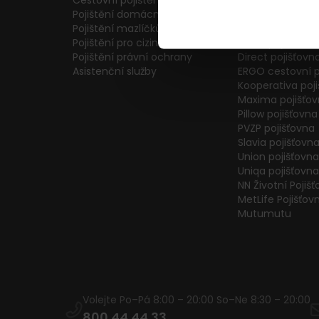
Cestovní pojištění
Colonnade pojiš
Pojištění domácnosti
Generali Česká 
Pojištění mazlíčků
ČPP Pojišťovna
Pojištění pro cizince
ČSOB pojišťovna
Pojištění právní ochrany
Direct pojišťovn
Asistenční služby
ERGO cestovní p
Kooperativa poj
Maxima pojišťo
Pillow pojišťovna
PVZP pojišťovna
Slavia pojišťovn
Union pojišťovna
Uniqa pojišťovna
NN Životní Pojiš
MetLife Pojišťov
Mutumutu
Volejte Po–Pá 8:00 – 20:00 So–Ne 8:30 – 20:00
800 44 44 33