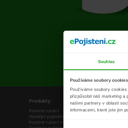
Na s
Souhlas
Používáme soubory cookies
Používáme soubory cookies a 
přizpůsobit náš marketing a 
Produkty
Pojišťovny
našimi partnery v oblasti so
informacemi, které jste jim p
Povinné ručení
Pojišťovny
Havarijní pojištění
Allianz pojišťovn
Povinné ručení motocyklu
Inter partner as