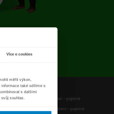
chyba
Více o cookies
ohli měřit výkon,
 informace také sdílíme s
z
Formuláře
 kombinovat s dalšími
m svůj souhlas.
Pojištění vozidel – pojistné
podmínky
Cestovní pojištění – pojistné