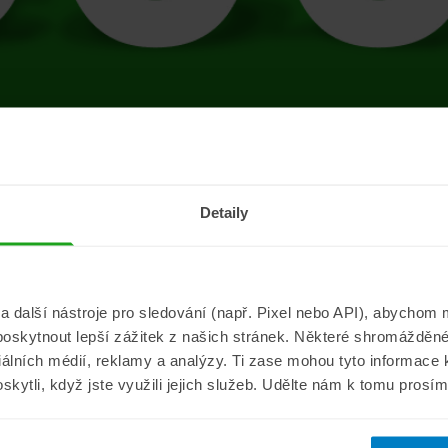
tránce se vyskytla 
Detaily
Přejít na úvodní stránku
další nástroje pro sledování (např. Pixel nebo API), abychom m
poskytnout lepší zážitek z našich stránek. Některé shromážděné
Informace
ePojisteni.c
ciálních médií, reklamy a analýzy. Ti zase mohou tyto informace
oskytli, když jste využili jejich služeb. Udělte nám k tomu prosí
Aktuality
O nás
a
Pojišťovací poradna
Pro média
sistance
Nejčastější dotazy
Kontakt