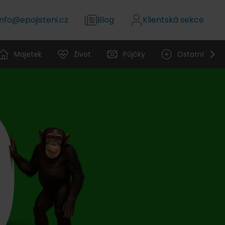
info@epojisteni.cz
Blog
Klientská sekce
Majetek
Život
Půjčky
Ostatní