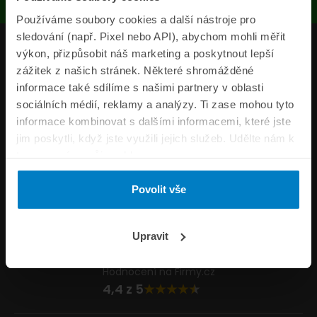
Používáme soubory cookies a další nástroje pro
sledování (např. Pixel nebo API), abychom mohli měřit
Produkty
výkon, přizpůsobit náš marketing a poskytnout lepší
zážitek z našich stránek. Některé shromážděné
Pojišťovny
informace také sdílíme s našimi partnery v oblasti
sociálních médií, reklamy a analýzy. Ti zase mohou tyto
Informace
informace kombinovat s dalšími informacemi, které jste
ePojisteni.cz
jim poskytli, když jste využili jejich služeb. Udělte nám k
tomu prosím svůj souhlas.
Formuláře
Povolit vše
Volejte Po–Pá 8:00 – 20:00 So–Ne 8:30 – 20:00
800 44 44 33
Napište nám
Upravit
info@epojisteni.cz
Hodnocení na Firmy.cz
4,4 z 5