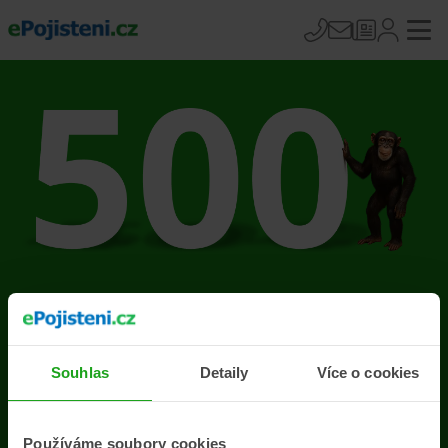
Na stránce se vyskytla
chyba
Souhlas
Detaily
Více o cookies
Přejít na úvodní stránku
Používáme soubory cookies