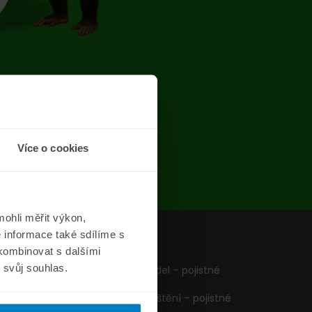
chyba
Více o cookies
ohli měřit výkon,
 informace také sdílíme s
z
Formuláře
 kombinovat s dalšími
m svůj souhlas.
Pojištění vozidel – pojistné
podmínky
Cestovní pojištění – pojistné