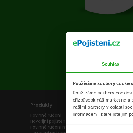
Na s
Souhlas
Používáme soubory cookies
Používáme soubory cookies a 
přizpůsobit náš marketing a 
Produkty
Pojišťovny
našimi partnery v oblasti so
informacemi, které jste jim p
Povinné ručení
Pojišťovny
Havarijní pojištění
Allianz pojišťovn
Povinné ručení motocyklu
Inter partner as