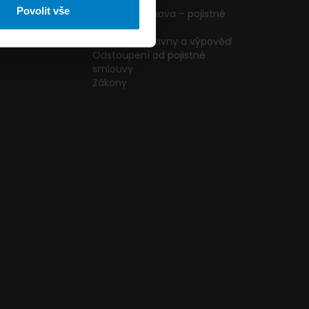
ormulář
podmínky
Povolit vše
g
Pojištění domova – pojistné
podmínky
kazníků
Změna pojišťovny a výpověď
Odstoupení od pojistné
smlouvy
Zákony