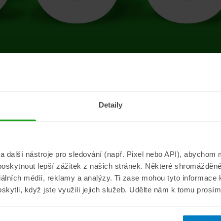
tránce se vyskytla 
Detaily
Přejít na úvodní stránku
další nástroje pro sledování (např. Pixel nebo API), abychom m
poskytnout lepší zážitek z našich stránek. Některé shromážděné
Informace
ePojisteni.c
ciálních médií, reklamy a analýzy. Ti zase mohou tyto informace
oskytli, když jste využili jejich služeb. Udělte nám k tomu prosí
Aktuality
O nás
a
Pojišťovací poradna
Pro média
sistance
Nejčastější dotazy
Kontakt