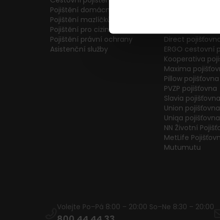
Cestovní pojištění
Colonnade pojiš
Pojištění domácnosti
Generali Česká 
Pojištění mazlíčků
ČPP Pojišťovna
Pojištění pro cizince
ČSOB pojišťovna
Pojištění právní ochrany
Direct pojišťovn
Asistenční služby
ERGO cestovní p
Kooperativa poj
Maxima pojišťo
Pillow pojišťovna
PVZP pojišťovna
Slavia pojišťovn
Union pojišťovna
Uniqa pojišťovna
NN Životní Pojiš
MetLife Pojišťov
Mutumutu
Volejte Po–Pá 8:00 – 20:00 So–Ne 8:30 – 20:00
800 44 44 33