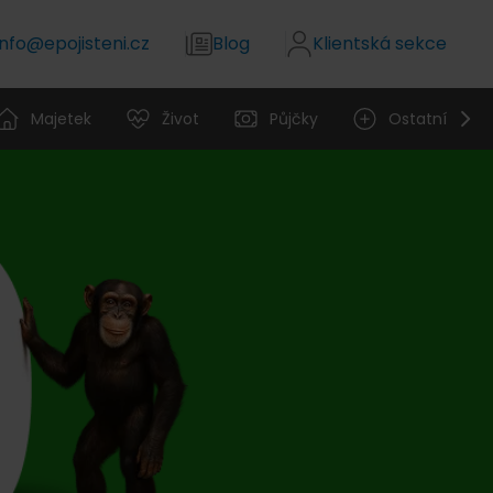
info@epojisteni.cz
Blog
Klientská sekce
Majetek
Život
Půjčky
Ostatní