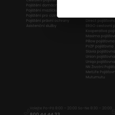
Cestovní pojištění
Colonnade pojiš
Pojištění domácnosti
Generali Česká 
Pojištění mazlíčků
ČPP Pojišťovna
Pojištění pro cizince
ČSOB pojišťovna
Pojištění právní ochrany
Direct pojišťovn
Asistenční služby
ERGO cestovní p
Kooperativa poj
Maxima pojišťo
Pillow pojišťovna
PVZP pojišťovna
Slavia pojišťovn
Union pojišťovna
Uniqa pojišťovna
NN Životní Pojiš
MetLife Pojišťov
Mutumutu
Volejte Po–Pá 8:00 – 20:00 So–Ne 8:30 – 20:00
800 44 44 33