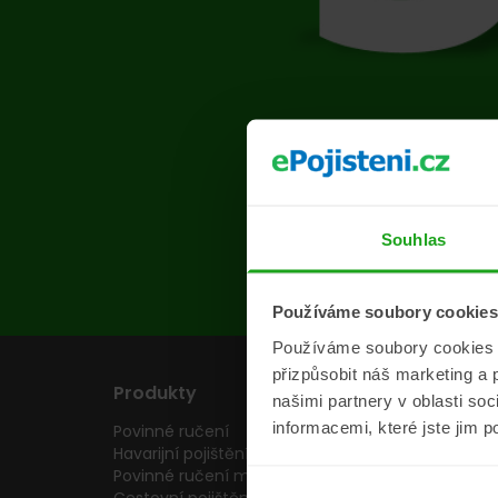
Na s
Souhlas
Používáme soubory cookies
Používáme soubory cookies a 
přizpůsobit náš marketing a 
Produkty
Pojišťovny
našimi partnery v oblasti so
informacemi, které jste jim p
Povinné ručení
Pojišťovny
Havarijní pojištění
Allianz pojišťovn
Povinné ručení motocyklu
Inter partner as