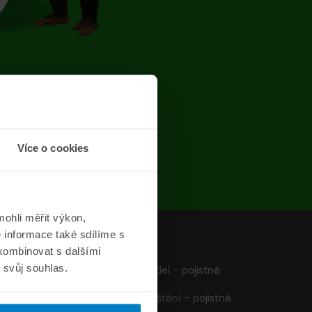
chyba
Více o cookies
ohli měřit výkon,
 informace také sdílíme s
z
Formuláře
 kombinovat s dalšími
m svůj souhlas.
Pojištění vozidel – pojistné
podmínky
Cestovní pojištění – pojistné