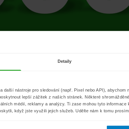
tránce se vyskytla 
Detaily
Přejít na úvodní stránku
další nástroje pro sledování (např. Pixel nebo API), abychom m
poskytnout lepší zážitek z našich stránek. Některé shromážděné
Informace
ePojisteni.c
ciálních médií, reklamy a analýzy. Ti zase mohou tyto informace
oskytli, když jste využili jejich služeb. Udělte nám k tomu prosí
Aktuality
O nás
a
Pojišťovací poradna
Pro média
sistance
Nejčastější dotazy
Kontakt