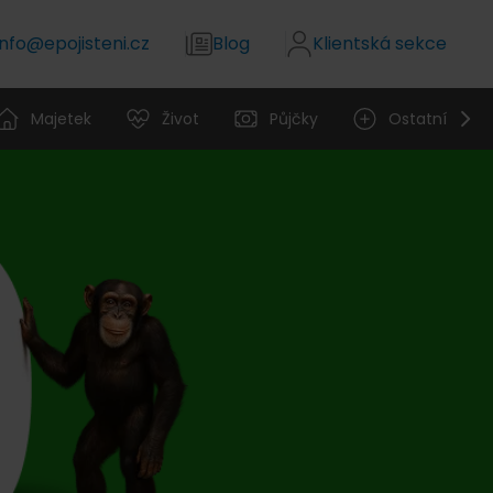
info@epojisteni.cz
Blog
Klientská sekce
Majetek
Život
Půjčky
Ostatní