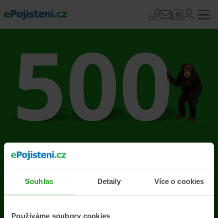
Na stránce se vyskytla
chyba
Souhlas
Detaily
Více o cookies
Přejít na úvodní stránku
Používáme soubory cookies