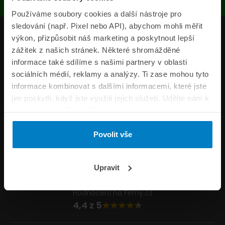
Používáme soubory cookies a další nástroje pro
sledování (např. Pixel nebo API), abychom mohli měřit
Produkty
výkon, přizpůsobit náš marketing a poskytnout lepší
zážitek z našich stránek. Některé shromážděné
Pojišťovny
informace také sdílíme s našimi partnery v oblasti
sociálních médií, reklamy a analýzy. Ti zase mohou tyto
Informace
informace kombinovat s dalšími informacemi, které jste
ePojisteni.cz
jim poskytli, když jste využili jejich služeb. Udělte nám k
tomu prosím svůj souhlas.
Formuláře
Povolit vše
Volejte Po–Pá 8:00 – 20:00 So–Ne 8:30 – 20:00
800 44 44 33
Napište nám
Upravit
info@epojisteni.cz
Hodnocení na Firmy.cz
4,4 z 5