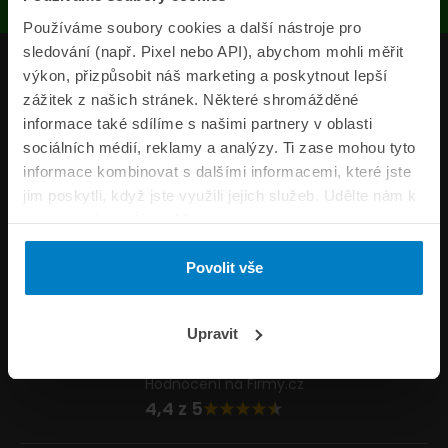
Používáme soubory cookies a další nástroje pro
sledování (např. Pixel nebo API), abychom mohli měřit
Produkty
výkon, přizpůsobit náš marketing a poskytnout lepší
zážitek z našich stránek. Některé shromážděné
Pojišťovny
informace také sdílíme s našimi partnery v oblasti
sociálních médií, reklamy a analýzy. Ti zase mohou tyto
Informace
informace kombinovat s dalšími informacemi, které jste
ePojisteni.cz
jim poskytli, když jste využili jejich služeb. Udělte nám k
tomu prosím svůj souhlas.
Formuláře
Povolit vše
Volejte Po–Pá 8:00 – 20:00 So–Ne 8:30 – 20:00
800 44 44 33
Napište nám
Upravit
info@epojisteni.cz
Hodnocení na Firmy.cz
4,4 z 5