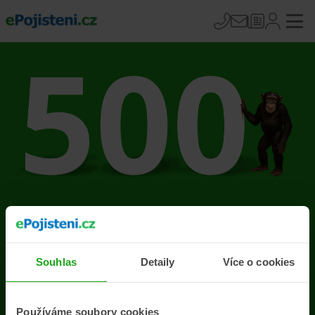
Na stránce se vyskytla
chyba
Souhlas
Detaily
Více o cookies
Přejít na úvodní stránku
Používáme soubory cookies