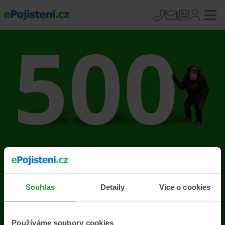
Na stránce se vyskytla
chyba
Souhlas
Detaily
Více o cookies
Přejít na úvodní stránku
Používáme soubory cookies