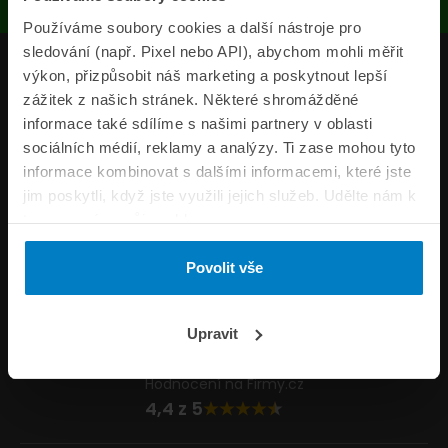
Používáme soubory cookies a další nástroje pro
sledování (např. Pixel nebo API), abychom mohli měřit
Produkty
výkon, přizpůsobit náš marketing a poskytnout lepší
zážitek z našich stránek. Některé shromážděné
Pojišťovny
informace také sdílíme s našimi partnery v oblasti
sociálních médií, reklamy a analýzy. Ti zase mohou tyto
Informace
informace kombinovat s dalšími informacemi, které jste
ePojisteni.cz
jim poskytli, když jste využili jejich služeb. Udělte nám k
tomu prosím svůj souhlas.
Formuláře
Povolit vše
Volejte Po–Pá 8:00 – 20:00 So–Ne 8:30 – 20:00
800 44 44 33
Napište nám
Upravit
info@epojisteni.cz
Hodnocení na Firmy.cz
4,4 z 5