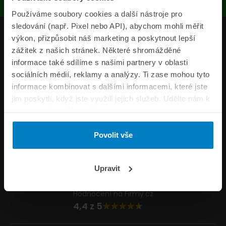
Používáme soubory cookies a další nástroje pro
sledování (např. Pixel nebo API), abychom mohli měřit
Produkty
výkon, přizpůsobit náš marketing a poskytnout lepší
zážitek z našich stránek. Některé shromážděné
Pojišťovny
informace také sdílíme s našimi partnery v oblasti
sociálních médií, reklamy a analýzy. Ti zase mohou tyto
Informace
informace kombinovat s dalšími informacemi, které jste
ePojisteni.cz
jim poskytli, když jste využili jejich služeb. Udělte nám k
tomu prosím svůj souhlas.
Formuláře
Povolit vše
Volejte Po–Pá 8:00 – 20:00 So–Ne 8:30 – 20:00
800 44 44 33
Napište nám
Upravit
info@epojisteni.cz
Hodnocení na Firmy.cz
4,4 z 5