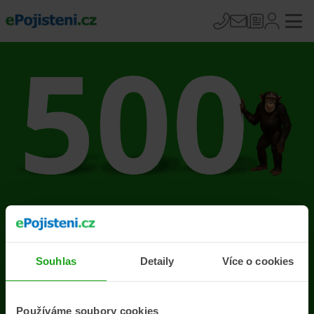
Na stránce se vyskytla
chyba
Souhlas
Detaily
Více o cookies
Přejít na úvodní stránku
Používáme soubory cookies