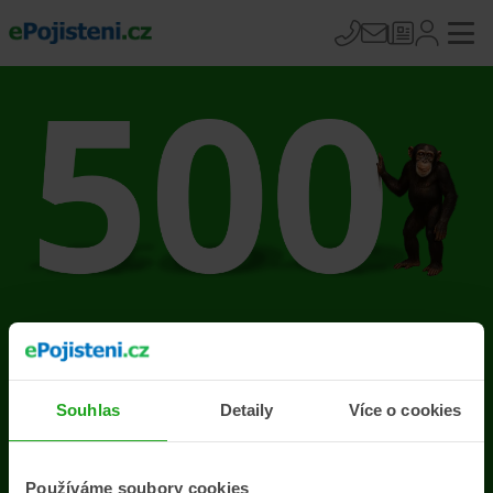
Na stránce se vyskytla
chyba
Souhlas
Detaily
Více o cookies
Přejít na úvodní stránku
Používáme soubory cookies