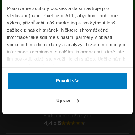
Používáme soubory cookies a další nástroje pro
sledování (např. Pixel nebo API), abychom mohli měřit
Produkty
výkon, přizpůsobit náš marketing a poskytnout lepší
zážitek z našich stránek. Některé shromážděné
Pojišťovny
informace také sdílíme s našimi partnery v oblasti
sociálních médií, reklamy a analýzy. Ti zase mohou tyto
Informace
informace kombinovat s dalšími informacemi, které jste
ePojisteni.cz
jim poskytli, když jste využili jejich služeb. Udělte nám k
tomu prosím svůj souhlas.
Formuláře
Povolit vše
Volejte Po–Pá 8:00 – 20:00 So–Ne 8:30 – 20:00
800 44 44 33
Napište nám
Upravit
info@epojisteni.cz
Hodnocení na Firmy.cz
4,4 z 5