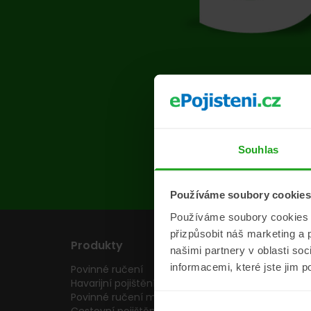
Na s
Souhlas
Používáme soubory cookies
Používáme soubory cookies a 
přizpůsobit náš marketing a 
Produkty
Pojišťovny
našimi partnery v oblasti so
informacemi, které jste jim p
Povinné ručení
Pojišťovny
Havarijní pojištění
Allianz pojišťovn
Povinné ručení motocyklu
Inter partner as