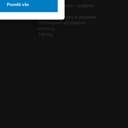
ormulář
podmínky
Povolit vše
g
Pojištění domova – pojistné
podmínky
kazníků
Změna pojišťovny a výpověď
Odstoupení od pojistné
smlouvy
Zákony