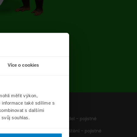
chyba
Více o cookies
ohli měřit výkon,
 informace také sdílíme s
z
Formuláře
 kombinovat s dalšími
m svůj souhlas.
Pojištění vozidel – pojistné
podmínky
Cestovní pojištění – pojistné