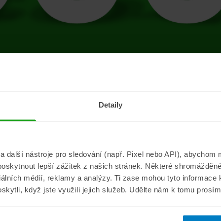
tránce se vyskytla 
Detaily
Přejít na úvodní stránku
další nástroje pro sledování (např. Pixel nebo API), abychom m
poskytnout lepší zážitek z našich stránek. Některé shromážděné
Informace
ePojisteni.c
ciálních médií, reklamy a analýzy. Ti zase mohou tyto informace
oskytli, když jste využili jejich služeb. Udělte nám k tomu prosí
Aktuality
O nás
a
Pojišťovací poradna
Pro média
sistance
Nejčastější dotazy
Kontakt