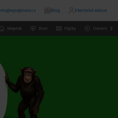
info@epojisteni.cz
Blog
Klientská sekce
Majetek
Život
Půjčky
Ostatní