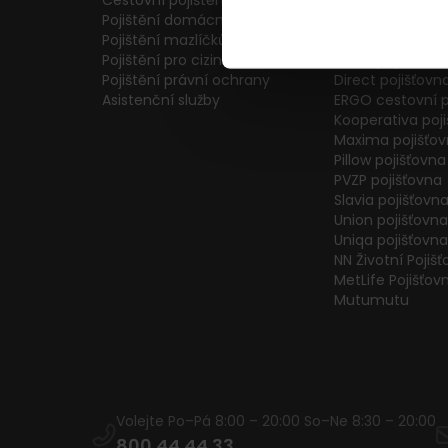
Cestovní pojištění
Colonnade pojiš
Pojištění domácnosti
Generali Česká 
Pojištění mazlíčků
ČPP Pojišťovna
Pojištění pro cizince
ČSOB pojišťovna
Pojištění právní ochrany
Direct pojišťovn
Asistenční služby
ERGO cestovní p
Kooperativa poj
Maxima pojišťo
Pillow pojišťovna
PVZP pojišťovna
Slavia pojišťovn
Union pojišťovna
Uniqa pojišťovna
NN Životní Pojiš
MetLife Pojišťov
Mutumutu
Volejte Po–Pá 8:00 – 20:00 So–Ne 8:30 – 20:00
800 44 44 33