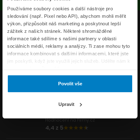
Používáme soubory cookies a další nástroje pro
sledování (např. Pixel nebo API), abychom mohli měřit
Produkty
výkon, přizpůsobit náš marketing a poskytnout lepší
zážitek z našich stránek. Některé shromážděné
Pojišťovny
informace také sdílíme s našimi partnery v oblasti
sociálních médií, reklamy a analýzy. Ti zase mohou tyto
Informace
informace kombinovat s dalšími informacemi, které jste
ePojisteni.cz
jim poskytli, když jste využili jejich služeb. Udělte nám k
tomu prosím svůj souhlas.
Formuláře
Povolit vše
Volejte Po–Pá 8:00 – 20:00 So–Ne 8:30 – 20:00
800 44 44 33
Napište nám
Upravit
info@epojisteni.cz
Hodnocení na Firmy.cz
4,4 z 5