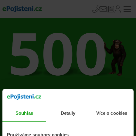
Na stránce se vyskytla
chyba
Souhlas
Detaily
Více o cookies
Přejít na úvodní stránku
Používáme soubory cookies