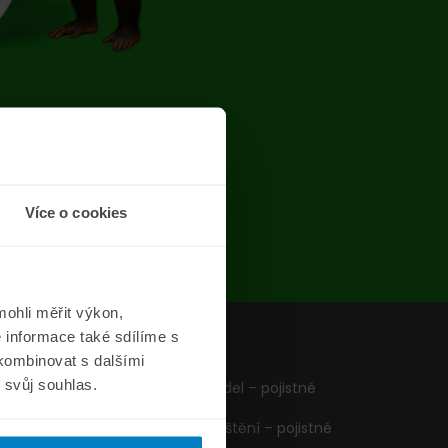
chyba
Více o cookies
ohli měřit výkon,
 informace také sdílíme s
z
Formuláře
 kombinovat s dalšími
m svůj souhlas.
Pojištění vozidel – pojistné
podmínky
Cestovní pojištění – pojistné