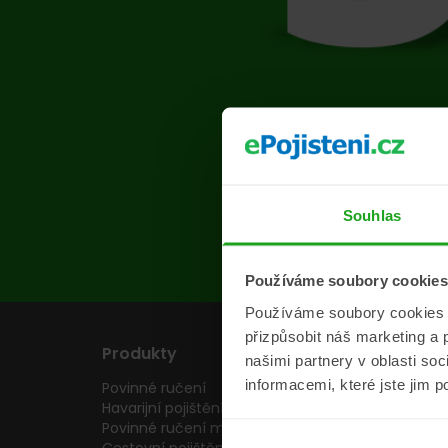
Na s
Souhlas
Používáme soubory cookies
Používáme soubory cookies a 
přizpůsobit náš marketing a 
Produkty
Pojišťovny
našimi partnery v oblasti so
informacemi, které jste jim p
Povinné ručení
Pojišťovny
Havarijní pojištění
Allianz pojišťovn
Povinné ručení motocyklu
Inter partner as