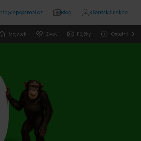
info@epojisteni.cz
Blog
Klientská sekce
Majetek
Život
Půjčky
Ostatní