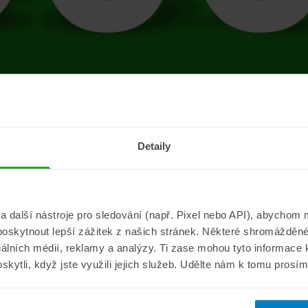
tránce se vyskytla 
Detaily
Přejít na úvodní stránku
další nástroje pro sledování (např. Pixel nebo API), abychom m
poskytnout lepší zážitek z našich stránek. Některé shromážděné
Informace
ePojisteni.c
ciálních médií, reklamy a analýzy. Ti zase mohou tyto informace
oskytli, když jste využili jejich služeb. Udělte nám k tomu prosí
Aktuality
O nás
a
Pojišťovací poradna
Pro média
sistance
Nejčastější dotazy
Kontakt