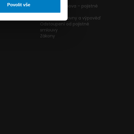
ormulář
podmínky
Povolit vše
g
Pojištění domova – pojistné
podmínky
kazníků
Změna pojišťovny a výpověď
Odstoupení od pojistné
smlouvy
Zákony