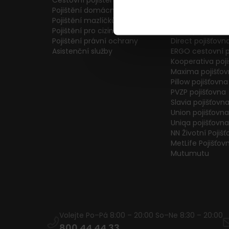
Cestovní pojištění
Colonnade pojiš
Pojištění domácnosti
Generali Česká 
Pojištění mazlíčků
ČPP Pojišťovna
Pojištění pro cizince
ČSOB pojišťovna
Pojištění právní ochrany
Direct pojišťovn
Asistenční služby
ERGO cestovní p
Kooperativa poj
Maxima pojišťo
Pillow pojišťovna
PVZP pojišťovna
Slavia pojišťovn
Union pojišťovna
Uniqa pojišťovna
NN Životní Pojiš
MetLife Pojišťov
Mutumutu
Volejte Po–Pá 8:00 – 20:00 So–Ne 8:30 – 20:00
800 44 44 33