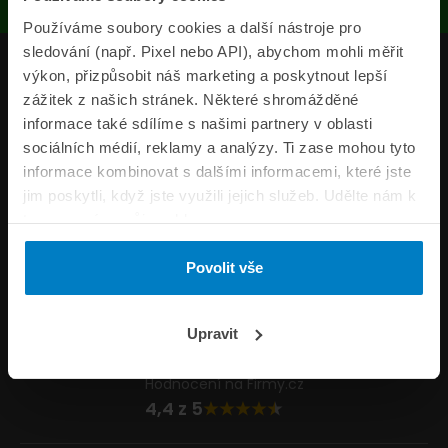
Používáme soubory cookies a další nástroje pro
sledování (např. Pixel nebo API), abychom mohli měřit
Produkty
výkon, přizpůsobit náš marketing a poskytnout lepší
zážitek z našich stránek. Některé shromážděné
Pojišťovny
informace také sdílíme s našimi partnery v oblasti
sociálních médií, reklamy a analýzy. Ti zase mohou tyto
Informace
informace kombinovat s dalšími informacemi, které jste
ePojisteni.cz
jim poskytli, když jste využili jejich služeb. Udělte nám k
tomu prosím svůj souhlas.
Formuláře
Povolit vše
Volejte Po–Pá 8:00 – 20:00 So–Ne 8:30 – 20:00
800 44 44 33
Napište nám
Upravit
info@epojisteni.cz
Hodnocení na Firmy.cz
4,4 z 5