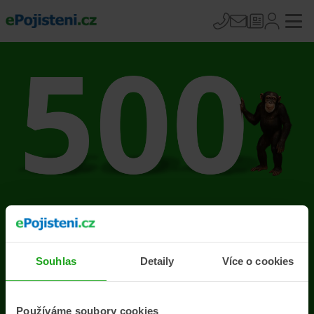
Na stránce se vyskytla
chyba
Souhlas
Detaily
Více o cookies
Přejít na úvodní stránku
Používáme soubory cookies