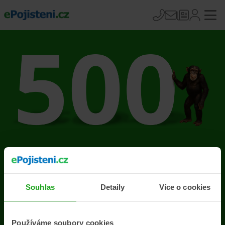
Na stránce se vyskytla
chyba
Souhlas
Detaily
Více o cookies
Přejít na úvodní stránku
Používáme soubory cookies