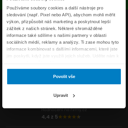
Používáme soubory cookies a další nástroje pro
sledování (např. Pixel nebo API), abychom mohli měřit
Produkty
výkon, přizpůsobit náš marketing a poskytnout lepší
zážitek z našich stránek. Některé shromážděné
Pojišťovny
informace také sdílíme s našimi partnery v oblasti
sociálních médií, reklamy a analýzy. Ti zase mohou tyto
Informace
informace kombinovat s dalšími informacemi, které jste
ePojisteni.cz
jim poskytli, když jste využili jejich služeb. Udělte nám k
tomu prosím svůj souhlas.
Formuláře
Povolit vše
Volejte Po–Pá 8:00 – 20:00 So–Ne 8:30 – 20:00
800 44 44 33
Napište nám
Upravit
info@epojisteni.cz
Hodnocení na Firmy.cz
4,4 z 5