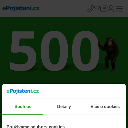
Na stránce se vyskytla
chyba
Souhlas
Detaily
Více o cookies
Přejít na úvodní stránku
Používáme soubory cookies