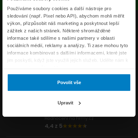
Používáme soubory cookies a další nástroje pro
sledování (např. Pixel nebo API), abychom mohli měřit
Produkty
výkon, přizpůsobit náš marketing a poskytnout lepší
zážitek z našich stránek. Některé shromážděné
Pojišťovny
informace také sdílíme s našimi partnery v oblasti
sociálních médií, reklamy a analýzy. Ti zase mohou tyto
Informace
informace kombinovat s dalšími informacemi, které jste
ePojisteni.cz
jim poskytli, když jste využili jejich služeb. Udělte nám k
tomu prosím svůj souhlas.
Formuláře
Povolit vše
Volejte Po–Pá 8:00 – 20:00 So–Ne 8:30 – 20:00
800 44 44 33
Napište nám
Upravit
info@epojisteni.cz
Hodnocení na Firmy.cz
4,4 z 5