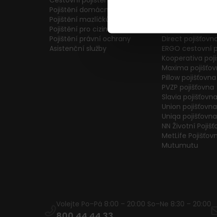
Cestovní pojištění
Colonnade pojiš
Pojištění domácnosti
Generali Česká 
Pojištění mazlíčků
ČPP Pojišťovna
Pojištění pro cizince
ČSOB pojišťovna
Pojištění právní ochrany
Direct pojišťovn
Asistenční služby
ERGO cestovní p
Kooperativa poj
Maxima pojišťo
Pillow pojišťovna
PVZP pojišťovna
Slavia pojišťovn
Union pojišťovna
Uniqa pojišťovna
NN Životní Pojiš
MetLife Pojišťov
Mutumutu
Volejte Po–Pá 8:00 – 20:00 So–Ne 8:30 – 20:00
800 44 44 33