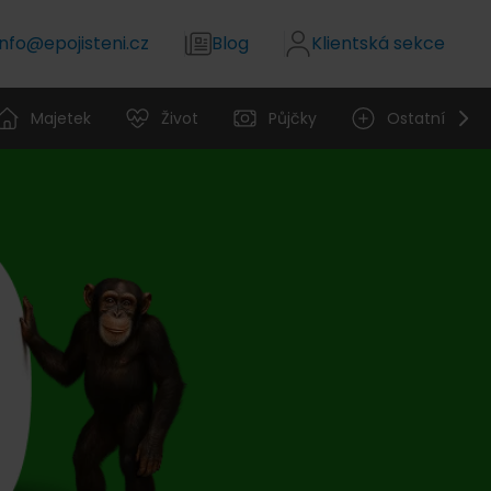
info@epojisteni.cz
Blog
Klientská sekce
Majetek
Život
Půjčky
Ostatní