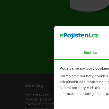
Na s
Souhlas
Používáme soubory cookies
Používáme soubory cookies a 
přizpůsobit náš marketing a 
Produkty
Pojišťovny
našimi partnery v oblasti so
informacemi, které jste jim p
Povinné ručení
Pojišťovny
Havarijní pojištění
Allianz pojišťovn
Povinné ručení motocyklu
Inter partner as