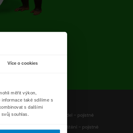
chyba
Více o cookies
ohli měřit výkon,
 informace také sdílíme s
z
Formuláře
 kombinovat s dalšími
m svůj souhlas.
Pojištění vozidel – pojistné
podmínky
Cestovní pojištění – pojistné