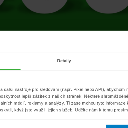
tránce se vyskytla 
Detaily
Přejít na úvodní stránku
další nástroje pro sledování (např. Pixel nebo API), abychom m
poskytnout lepší zážitek z našich stránek. Některé shromážděné
Informace
ePojisteni.c
ciálních médií, reklamy a analýzy. Ti zase mohou tyto informace
oskytli, když jste využili jejich služeb. Udělte nám k tomu prosí
Aktuality
O nás
a
Pojišťovací poradna
Pro média
sistance
Nejčastější dotazy
Kontakt