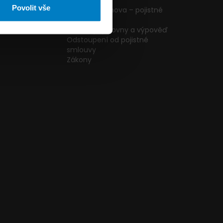
ormulář
podmínky
Povolit vše
g
Pojištění domova – pojistné
podmínky
kazníků
Změna pojišťovny a výpověď
Odstoupení od pojistné
smlouvy
Zákony