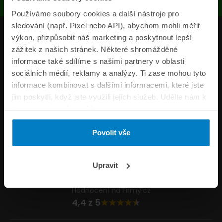
Používáme soubory cookies a další nástroje pro
sledování (např. Pixel nebo API), abychom mohli měřit
Produkty
výkon, přizpůsobit náš marketing a poskytnout lepší
zážitek z našich stránek. Některé shromážděné
Pojišťovny
informace také sdílíme s našimi partnery v oblasti
sociálních médií, reklamy a analýzy. Ti zase mohou tyto
Informace
informace kombinovat s dalšími informacemi, které jste
ePojisteni.cz
jim poskytli, když jste využili jejich služeb. Udělte nám k
tomu prosím svůj souhlas.
Formuláře
Povolit vše
Volejte Po–Pá 8:00 – 20:00 So–Ne 8:30 – 20:00
800 44 44 33
Napište nám
Upravit
info@epojisteni.cz
Hodnocení na Firmy.cz
4,4 z 5