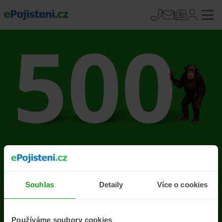
Na stránce se vyskytla
chyba
Souhlas
Detaily
Více o cookies
Přejít na úvodní stránku
Používáme soubory cookies