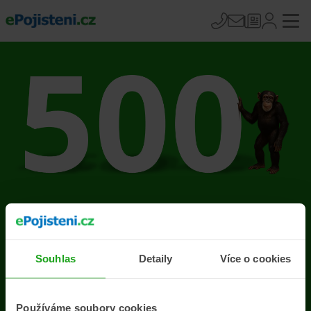
Na stránce se vyskytla
chyba
Souhlas
Detaily
Více o cookies
Přejít na úvodní stránku
Používáme soubory cookies