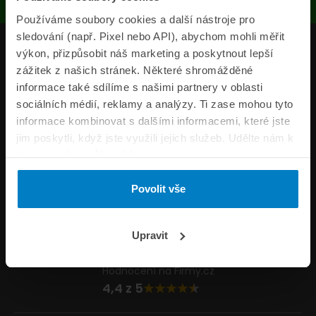
Používáme soubory cookies a další nástroje pro
sledování (např. Pixel nebo API), abychom mohli měřit
Produkty
výkon, přizpůsobit náš marketing a poskytnout lepší
zážitek z našich stránek. Některé shromážděné
Pojišťovny
informace také sdílíme s našimi partnery v oblasti
sociálních médií, reklamy a analýzy. Ti zase mohou tyto
Informace
informace kombinovat s dalšími informacemi, které jste
ePojisteni.cz
jim poskytli, když jste využili jejich služeb. Udělte nám k
tomu prosím svůj souhlas.
Formuláře
Povolit vše
Volejte Po–Pá 8:00 – 20:00 So–Ne 8:30 – 20:00
800 44 44 33
Napište nám
Upravit
info@epojisteni.cz
Hodnocení na Firmy.cz
4,4 z 5