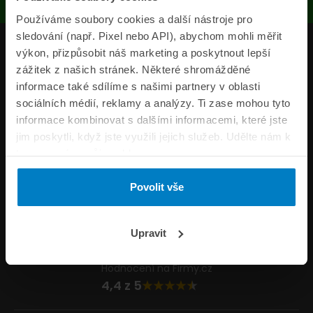
Používáme soubory cookies a další nástroje pro
sledování (např. Pixel nebo API), abychom mohli měřit
Produkty
výkon, přizpůsobit náš marketing a poskytnout lepší
zážitek z našich stránek. Některé shromážděné
Pojišťovny
informace také sdílíme s našimi partnery v oblasti
sociálních médií, reklamy a analýzy. Ti zase mohou tyto
Informace
informace kombinovat s dalšími informacemi, které jste
ePojisteni.cz
jim poskytli, když jste využili jejich služeb. Udělte nám k
tomu prosím svůj souhlas.
Formuláře
Povolit vše
Volejte Po–Pá 8:00 – 20:00 So–Ne 8:30 – 20:00
800 44 44 33
Napište nám
Upravit
info@epojisteni.cz
Hodnocení na Firmy.cz
4,4 z 5