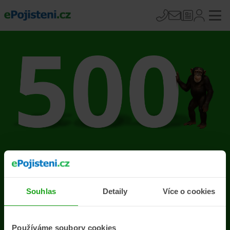
Na stránce se vyskytla
chyba
Souhlas
Detaily
Více o cookies
Přejít na úvodní stránku
Používáme soubory cookies