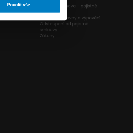
ormulář
podmínky
Povolit vše
g
Pojištění domova – pojistné
podmínky
kazníků
Změna pojišťovny a výpověď
Odstoupení od pojistné
smlouvy
Zákony