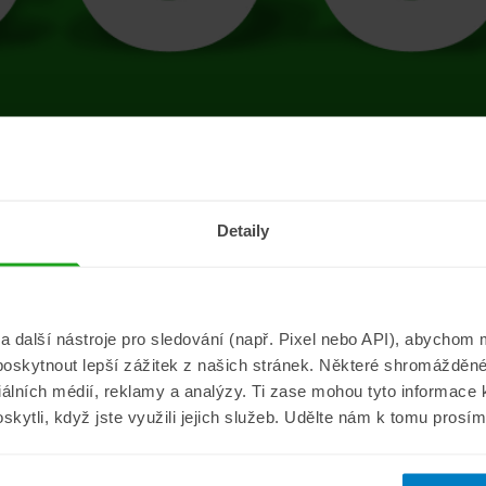
tránce se vyskytla 
Detaily
Přejít na úvodní stránku
další nástroje pro sledování (např. Pixel nebo API), abychom m
poskytnout lepší zážitek z našich stránek. Některé shromážděné
Informace
ePojisteni.c
ciálních médií, reklamy a analýzy. Ti zase mohou tyto informace
oskytli, když jste využili jejich služeb. Udělte nám k tomu prosí
Aktuality
O nás
a
Pojišťovací poradna
Pro média
sistance
Nejčastější dotazy
Kontakt