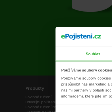
Na s
Souhlas
Používáme soubory cookies
Používáme soubory cookies a 
přizpůsobit náš marketing a 
Produkty
Pojišťovny
našimi partnery v oblasti so
informacemi, které jste jim p
Povinné ručení
Pojišťovny
Havarijní pojištění
Allianz pojišťovn
Povinné ručení motocyklu
Inter partner as