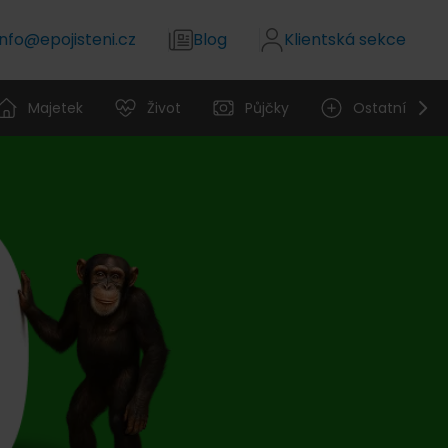
info@epojisteni.cz
Blog
Klientská sekce
Majetek
Život
Půjčky
Ostatní