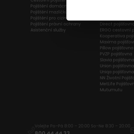
Cestovní pojištění
Colonnade pojiš
Pojištění domácnosti
Generali Česká 
Pojištění mazlíčků
ČPP Pojišťovna
Pojištění pro cizince
ČSOB pojišťovna
Pojištění právní ochrany
Direct pojišťovn
Asistenční služby
ERGO cestovní p
Kooperativa poj
Maxima pojišťo
Pillow pojišťovna
PVZP pojišťovna
Slavia pojišťovn
Union pojišťovna
Uniqa pojišťovna
NN Životní Pojiš
MetLife Pojišťov
Mutumutu
Volejte Po–Pá 8:00 – 20:00 So–Ne 8:30 – 20:00
800 44 44 33