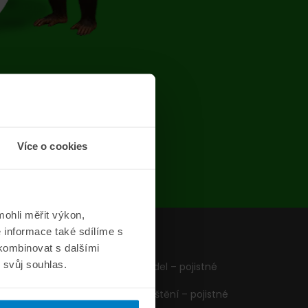
chyba
Více o cookies
ohli měřit výkon,
 informace také sdílíme s
z
Formuláře
 kombinovat s dalšími
m svůj souhlas.
Pojištění vozidel – pojistné
podmínky
Cestovní pojištění – pojistné