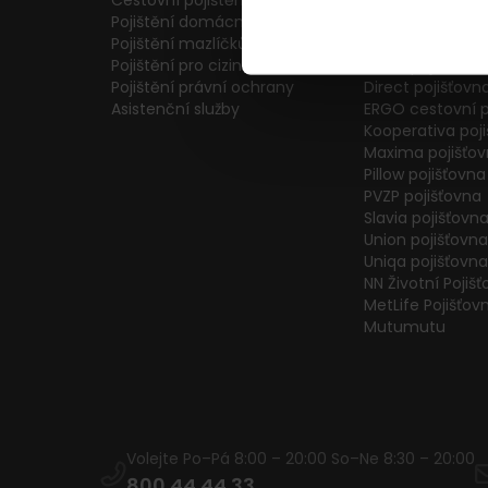
Cestovní pojištění
Colonnade pojiš
Pojištění domácnosti
Generali Česká 
Pojištění mazlíčků
ČPP Pojišťovna
Pojištění pro cizince
ČSOB pojišťovna
Pojištění právní ochrany
Direct pojišťovn
Asistenční služby
ERGO cestovní p
Kooperativa poj
Maxima pojišťo
Pillow pojišťovna
PVZP pojišťovna
Slavia pojišťovn
Union pojišťovna
Uniqa pojišťovna
NN Životní Pojiš
MetLife Pojišťov
Mutumutu
Volejte Po–Pá 8:00 – 20:00 So–Ne 8:30 – 20:00
800 44 44 33