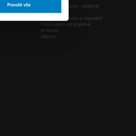
ormulář
podmínky
Povolit vše
g
Pojištění domova – pojistné
podmínky
kazníků
Změna pojišťovny a výpověď
Odstoupení od pojistné
smlouvy
Zákony