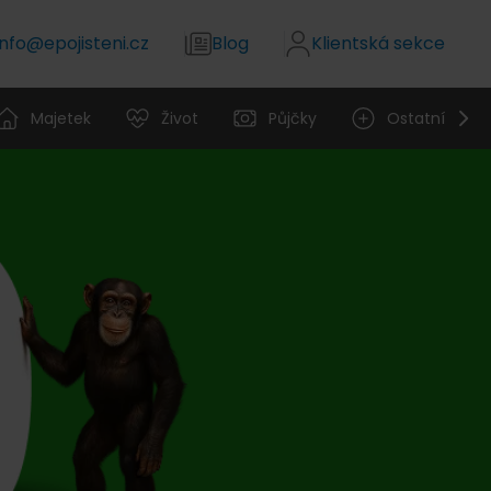
info@epojisteni.cz
Blog
Klientská sekce
Majetek
Život
Půjčky
Ostatní