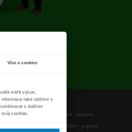
chyba
Více o cookies
ohli měřit výkon,
 informace také sdílíme s
z
Formuláře
 kombinovat s dalšími
m svůj souhlas.
Pojištění vozidel – pojistné
podmínky
Cestovní pojištění – pojistné