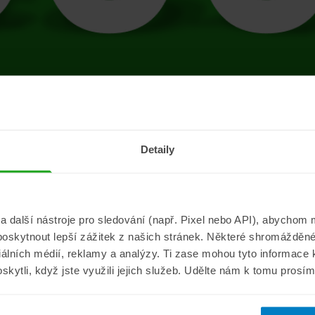
tránce se vyskytla 
Detaily
Přejít na úvodní stránku
další nástroje pro sledování (např. Pixel nebo API), abychom m
poskytnout lepší zážitek z našich stránek. Některé shromážděné
Informace
ePojisteni.c
ciálních médií, reklamy a analýzy. Ti zase mohou tyto informace
oskytli, když jste využili jejich služeb. Udělte nám k tomu prosí
Aktuality
O nás
a
Pojišťovací poradna
Pro média
sistance
Nejčastější dotazy
Kontakt