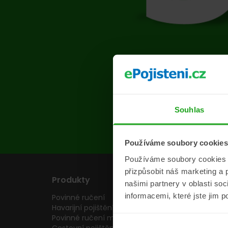
Na s
Souhlas
Používáme soubory cookies
Používáme soubory cookies a 
přizpůsobit náš marketing a 
Produkty
Pojišťovny
našimi partnery v oblasti so
informacemi, které jste jim p
Povinné ručení
Pojišťovny
Havarijní pojištění
Allianz pojišťovn
Povinné ručení motocyklu
Inter partner as