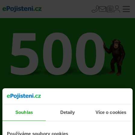
Na stránce se vyskytla
chyba
Souhlas
Detaily
Více o cookies
Přejít na úvodní stránku
Používáme soubory cookies