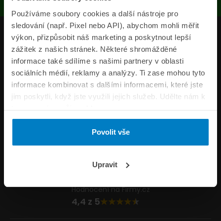
Používáme soubory cookies a další nástroje pro
sledování (např. Pixel nebo API), abychom mohli měřit
Produkty
výkon, přizpůsobit náš marketing a poskytnout lepší
zážitek z našich stránek. Některé shromážděné
Pojišťovny
informace také sdílíme s našimi partnery v oblasti
sociálních médií, reklamy a analýzy. Ti zase mohou tyto
Informace
informace kombinovat s dalšími informacemi, které jste
ePojisteni.cz
jim poskytli, když jste využili jejich služeb. Udělte nám k
tomu prosím svůj souhlas.
Formuláře
Povolit vše
Volejte Po–Pá 8:00 – 20:00 So–Ne 8:30 – 20:00
800 44 44 33
Napište nám
Upravit
info@epojisteni.cz
Hodnocení na Firmy.cz
4,4 z 5