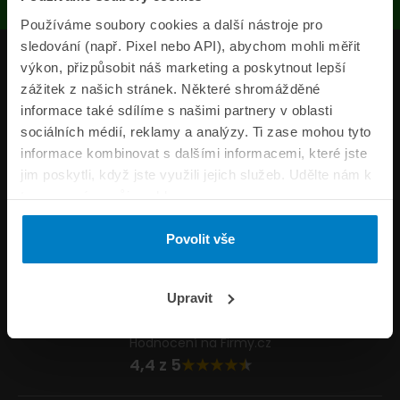
Používáme soubory cookies a další nástroje pro
sledování (např. Pixel nebo API), abychom mohli měřit
Produkty
výkon, přizpůsobit náš marketing a poskytnout lepší
zážitek z našich stránek. Některé shromážděné
Pojišťovny
informace také sdílíme s našimi partnery v oblasti
sociálních médií, reklamy a analýzy. Ti zase mohou tyto
Informace
informace kombinovat s dalšími informacemi, které jste
ePojisteni.cz
jim poskytli, když jste využili jejich služeb. Udělte nám k
tomu prosím svůj souhlas.
Formuláře
Povolit vše
Volejte Po–Pá 8:00 – 20:00 So–Ne 8:30 – 20:00
800 44 44 33
Napište nám
Upravit
info@epojisteni.cz
Hodnocení na Firmy.cz
4,4 z 5