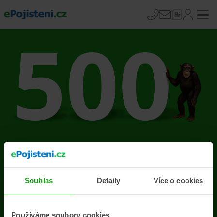
Na stránce se vyskytla
chyba
Souhlas
Detaily
Více o cookies
Přejít na úvodní stránku
Používáme soubory cookies